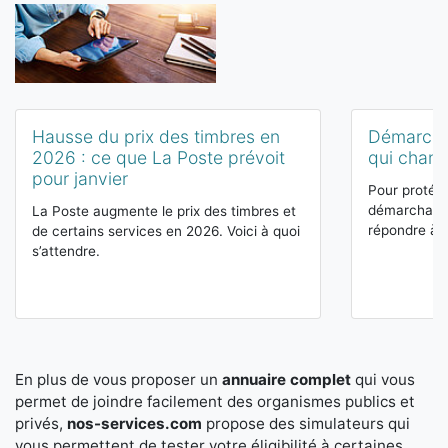
Hausse du prix des timbres en
Démarcha
2026 : ce que La Poste prévoit
qui chan
pour janvier
Pour protég
démarchage 
La Poste augmente le prix des timbres et
répondre à d
de certains services en 2026. Voici à quoi
s’attendre.
En plus de vous proposer un
annuaire complet
qui vous
permet de joindre facilement des organismes publics et
privés,
nos-services.com
propose des simulateurs qui
vous permettent de tester votre éligibilité à certaines