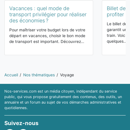
Vacances : quel mode de
Billet de
transport privilégier pour réaliser
profiter 
des économies ?
Le billet d
garantit une
Pour maîtriser votre budget lors de votre
train. Voici
départ en vacances, choisir le bon mode
quelques…
de transport est important. Découvrez…
Vous êtes ici:
Accueil
Nos thématiques
Voyage
Nos-services.com est un média citoyen, indépendant du service
public, qui vous propose gratuitement des contenus, des outils, un
annuaire et un forum au sujet de vos démarches administratives et
quotidiennes.
Suivez-nous