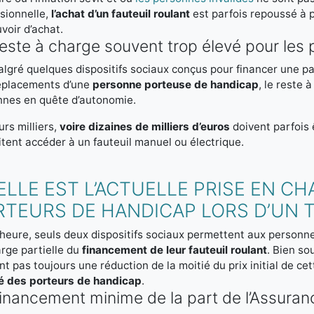
sionnelle,
l’achat d’un fauteuil roulant
est parfois repoussé à 
voir d’achat.
este à charge souvent trop élevé pour le
lgré quelques dispositifs sociaux conçus pour financer une par
éplacements d’une
personne porteuse de handicap
, le reste 
nnes en quête d’autonomie.
urs milliers,
voire dizaines de milliers d’euros
doivent parfois 
tent accéder à un fauteuil manuel ou électrique.
LLE EST L’ACTUELLE PRISE EN C
TEURS DE HANDICAP LORS D’UN T
’heure, seuls deux dispositifs sociaux permettent aux personne
rge partielle du
financement de leur fauteuil roulant
. Bien so
ent pas toujours une réduction de la moitié du prix initial de c
té des porteurs de handicap
.
inancement minime de la part de l’Assuran