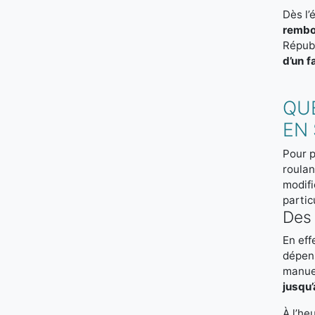
Dès l’
rembo
Répub
d’un f
QU
EN 
Pour p
roulan
modifi
partic
Des 
En eff
dépens
manuel
jusqu’
À l’he