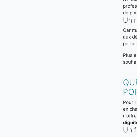
profes
de pou
Un r
Car ma
aux d
perso
Plusie
souhai
QUE
POR
Pour l
en cha
n’offr
digni
Un f