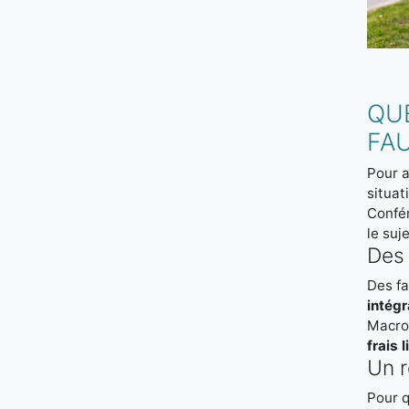
QU
FA
Pour a
situat
Confér
le suj
Des 
Des fa
intégr
Macron
frais l
Un r
Pour 