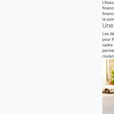
L’Assu
financ
finan
la som
Une 
Les dé
pour f
cadre 
permet
roulan