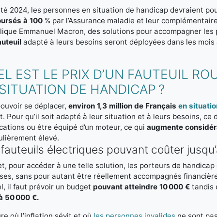
été 2024, les personnes en situation de handicap devraient po
ursés à 100
% par l’Assurance maladie et leur complémentair
lique Emmanuel Macron, des solutions pour accompagner les
auteuil
adapté à leurs besoins seront déployées dans les mois à v
EL EST LE PRIX D’UN FAUTEUIL R
SITUATION DE HANDICAP ?
ouvoir se déplacer,
environ 1,3 million de Français
en situati
t. Pour qu’il soit adapté à leur situation et à leurs besoins, ce d
cations ou être équipé d’un moteur, ce qui
augmente considér
ulièrement élevé.
fauteuils électriques pouvant coûter jusqu
et, pour accéder à une telle solution, les porteurs de handicap
es, sans pour autant être réellement accompagnés financièrem
, il faut prévoir un budget
pouvant atteindre 10 000 €
tandis q
à 50 000 €.
ure où l’inflation sévit et où
les personnes invalides
ne sont pas