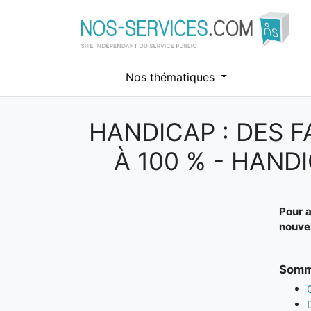
Nos thématiques
HANDICAP : DES 
Aller au contenu principal
À 100 % - HAND
Pour a
nouvel
Somma