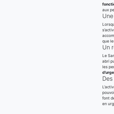
foncti
aux p
Une 
Lorsqu
s’acti
accomp
que le
Un r
Le Sam
abri p
les pe
d’urg
Des 
L’acti
pouvoi
font d
en ur