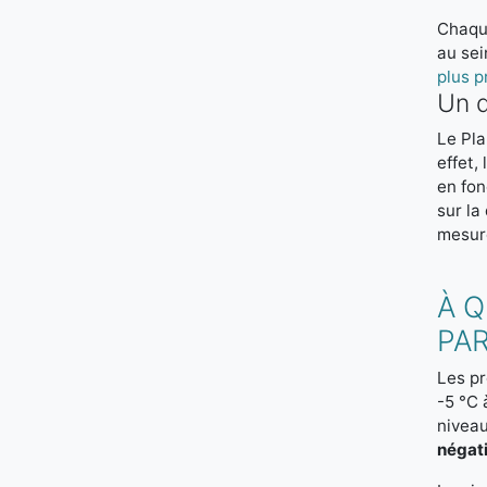
Chaqu
au sei
plus p
Un d
Le Pla
effet,
en fon
sur la
mesur
À 
PAR
Les pr
-5 °C 
niveau
négat