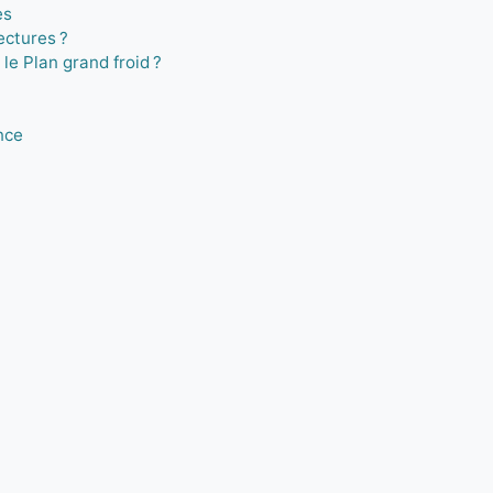
es
ectures ?
le Plan grand froid ?
nce