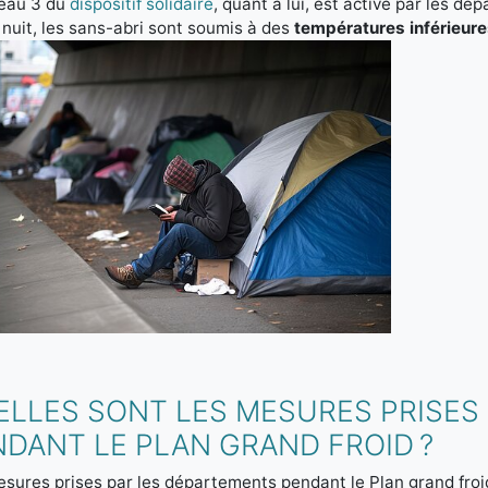
veau 3 du
dispositif solidaire
, quant à lui, est activé par les dé
 nuit, les sans-abri sont soumis à des
températures inférieure
ELLES SONT LES MESURES PRISES
DANT LE PLAN GRAND FROID ?
sures prises par les départements pendant le Plan grand froi