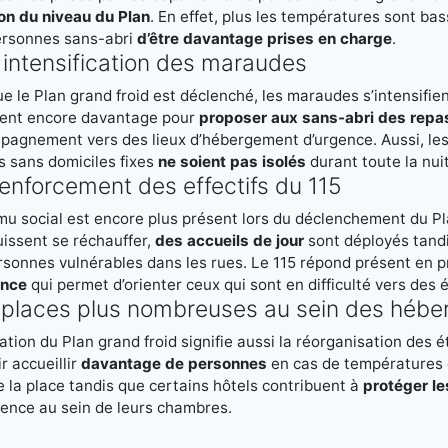
on du niveau du Plan
. En effet, plus les températures sont bas
ersonnes sans-abri
d’être davantage prises en charge
.
intensification des maraudes
e le Plan grand froid est déclenché, les maraudes s’intensifien
vent encore davantage pour
proposer aux sans-abri des repa
agnement vers des lieux d’hébergement d’urgence. Aussi, les
s sans domiciles fixes
ne soient pas isolés
durant toute la nuit
enforcement des effectifs du 115
u social est encore plus présent lors du déclenchement du Pl
uissent se réchauffer,
des accueils de jour
sont déployés tandi
rsonnes vulnérables dans les rues. Le 115 répond présent en 
ence
qui permet d’orienter ceux qui sont en difficulté vers des é
places plus nombreuses au sein des hébe
vation du Plan grand froid signifie aussi la réorganisation de
r accueillir
davantage de personnes
en cas de températures e
e la place tandis que certains hôtels contribuent à
protéger le
gence au sein de leurs chambres.