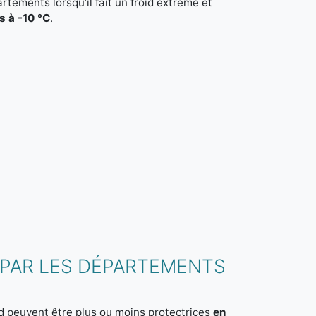
partements lorsqu’il fait un froid extrême et
s à -10 °C
.
 PAR LES DÉPARTEMENTS
d peuvent être plus ou moins protectrices
en