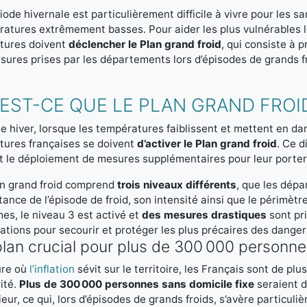
iode hivernale est particulièrement difficile à vivre pour les s
atures extrêmement basses. Pour aider les plus vulnérables l
ctures doivent
déclencher le Plan grand froid
, qui consiste à 
sures prises par les départements lors d’épisodes de grands f
EST-CE QUE LE PLAN GRAND FROID
 hiver, lorsque les températures faiblissent et mettent en dan
tures françaises se doivent
d’activer le Plan grand froid
. Ce d
t le déploiement de mesures supplémentaires pour leur porter
an grand froid comprend
trois niveaux différents
, que les dép
tance de l’épisode de froid, son intensité ainsi que le périmèt
es, le niveau 3 est activé et
des mesures drastiques
sont pri
ations pour secourir et protéger les plus précaires des dangers
lan crucial pour plus de 300 000 personnes
ure où
l’inflation
sévit sur le territoire, les Français sont de pl
ité.
Plus de 300 000 personnes sans domicile fixe
seraient d
rieur, ce qui, lors d’épisodes de grands froids, s’avère particu