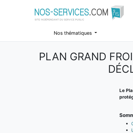
Nos thématiques
PLAN GRAND FROID
Aller au contenu principal
DÉC
Le Pla
protég
Somma