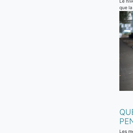
Le ni
que la
QU
PEN
Les me