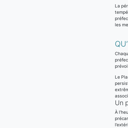
La pér
tempér
préfe
les me
QU’
Chaque
préfec
prévoi
Le Pl
persis
extrêm
associ
Un p
À l’he
précar
l’exté