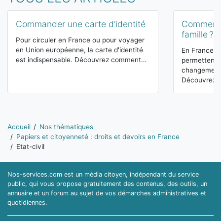
Commander une carte d’identité
Comment 
famille ?
Pour circuler en France ou pour voyager
en Union européenne, la carte d'identité
En France, d
est indispensable. Découvrez comment…
permettent 
changement 
Découvrez-
Vous êtes ici:
Accueil
Nos thématiques
Papiers et citoyenneté : droits et devoirs en France
Etat-civil
Nos-services.com est un média citoyen, indépendant du service
public, qui vous propose gratuitement des contenus, des outils, un
annuaire et un forum au sujet de vos démarches administratives et
quotidiennes.