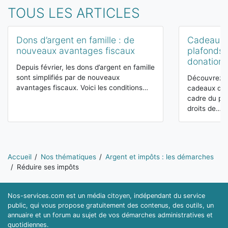
TOUS LES ARTICLES
Dons d’argent en famille : de
Cadeaux d
nouveaux avantages fiscaux
plafonds p
donation 
Depuis février, les dons d’argent en famille
sont simplifiés par de nouveaux
Découvrez le
avantages fiscaux. Voici les conditions…
cadeaux de N
cadre du pré
droits de…
Vous êtes ici:
Accueil
Nos thématiques
Argent et impôts : les démarches
Réduire ses impôts
Nos-services.com est un média citoyen, indépendant du service
public, qui vous propose gratuitement des contenus, des outils, un
annuaire et un forum au sujet de vos démarches administratives et
quotidiennes.