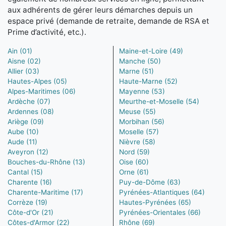
aux adhérents de gérer leurs démarches depuis un
espace privé (demande de retraite, demande de RSA et
Prime d’activité, etc.).
Ain (01)
Maine-et-Loire (49)
Aisne (02)
Manche (50)
Allier (03)
Marne (51)
Hautes-Alpes (05)
Haute-Marne (52)
Alpes-Maritimes (06)
Mayenne (53)
Ardèche (07)
Meurthe-et-Moselle (54)
Ardennes (08)
Meuse (55)
Ariège (09)
Morbihan (56)
Aube (10)
Moselle (57)
Aude (11)
Nièvre (58)
Aveyron (12)
Nord (59)
Bouches-du-Rhône (13)
Oise (60)
Cantal (15)
Orne (61)
Charente (16)
Puy-de-Dôme (63)
Charente-Maritime (17)
Pyrénées-Atlantiques (64)
Corrèze (19)
Hautes-Pyrénées (65)
Côte-d'Or (21)
Pyrénées-Orientales (66)
Côtes-d'Armor (22)
Rhône (69)