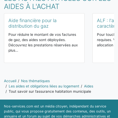
AIDES À L'ACHAT
Aide financière pour la
ALF : l'al
distribution du gaz
caractère 
Pour réduire le montant de vos factures
Pour toucher
de gaz, des aides sont déployées.
requises. V
Découvrez les prestations réservées aux
allocation l
plus…
Vous êtes ici:
Accueil
Nos thématiques
Les aides et obligations liées au logement
Aides
Tout savoir sur l’assurance habitation municipale
Nos-services.com est un média citoyen, indépendant du service
public, qui vous propose gratuitement des contenus, des outils, un
annuaire et un forum au sujet de vos démarches administratives et