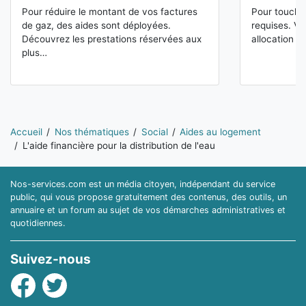
Pour réduire le montant de vos factures
Pour toucher
de gaz, des aides sont déployées.
requises. V
Découvrez les prestations réservées aux
allocation l
plus…
Vous êtes ici:
Accueil
Nos thématiques
Social
Aides au logement
L'aide financière pour la distribution de l'eau
Nos-services.com est un média citoyen, indépendant du service
public, qui vous propose gratuitement des contenus, des outils, un
annuaire et un forum au sujet de vos démarches administratives et
quotidiennes.
Suivez-nous
Facebook
Twitter