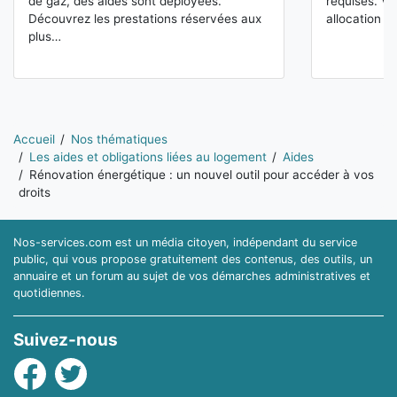
de gaz, des aides sont déployées.
requises. V
Découvrez les prestations réservées aux
allocation l
plus…
Vous êtes ici:
Accueil
Nos thématiques
Les aides et obligations liées au logement
Aides
Rénovation énergétique : un nouvel outil pour accéder à vos
droits
Nos-services.com est un média citoyen, indépendant du service
public, qui vous propose gratuitement des contenus, des outils, un
annuaire et un forum au sujet de vos démarches administratives et
quotidiennes.
Suivez-nous
Facebook
Twitter