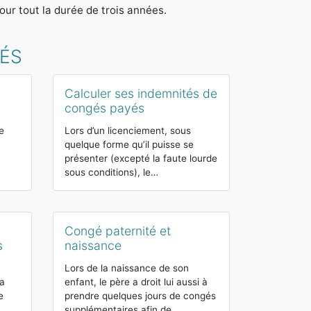
our tout la durée de trois années.
GÉS
Calculer ses indemnités de
Etre encei
congés payés
arrêt de tra
e
Lors d’un licenciement, sous
L’arrêt de tra
quelque forme qu’il puisse se
enceinte cor
présenter (excepté la faute lourde
maternité et à
sous conditions), le…
supplémentai
Congé paternité et
L'accident 
s
naissance
L’accident du 
est un évène
Lors de la naissance de son
certains droit
 a
enfant, le père a droit lui aussi à
retrouve de f
e
prendre quelques jours de congés
…
supplémentaires afin de…