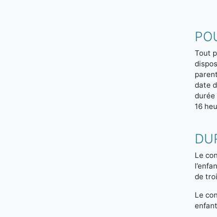
POU
Tout p
dispos
parent
date d
durée 
16 heu
DU
Le con
l’enfa
de tro
Le con
enfant