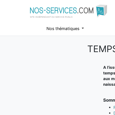
Nos thématiques
TEMPS
Aller au contenu principal
A l’is
temps 
aux mè
naissa
Somma