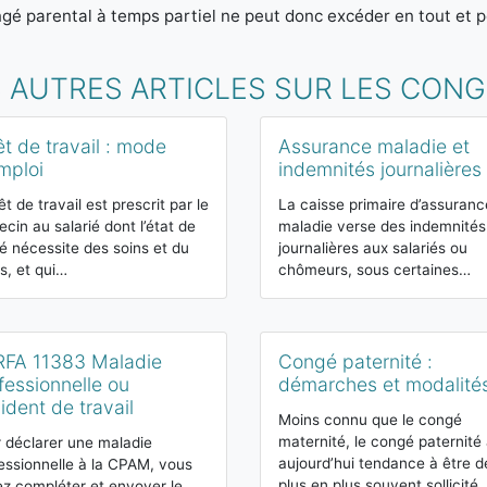
gé parental à temps partiel ne peut donc excéder en tout et p
S AUTRES ARTICLES SUR LES CON
êt de travail : mode
Assurance maladie et
mploi
indemnités journalières
rêt de travail est prescrit par le
La caisse primaire d’assuranc
cin au salarié dont l’état de
maladie verse des indemnités
é nécessite des soins et du
journalières aux salariés ou
s, et qui…
chômeurs, sous certaines…
FA 11383 Maladie
Congé paternité :
fessionnelle ou
démarches et modalité
ident de travail
Moins connu que le congé
maternité, le congé paternité
 déclarer une maladie
aujourd’hui tendance à être d
essionnelle à la CPAM, vous
plus en plus souvent sollicité
z compléter et envoyer le