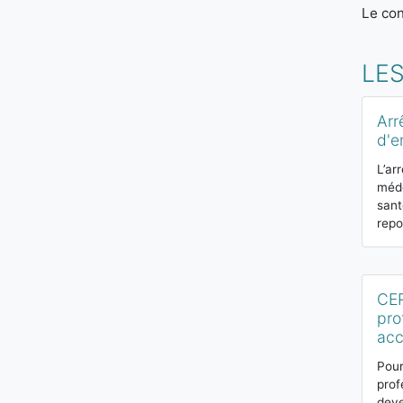
Le con
LE
Arr
d'e
L’ar
méde
sant
repo
CER
pro
acc
Pour
prof
deve