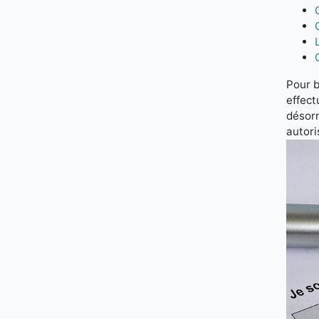
Pour b
effec
désor
autori