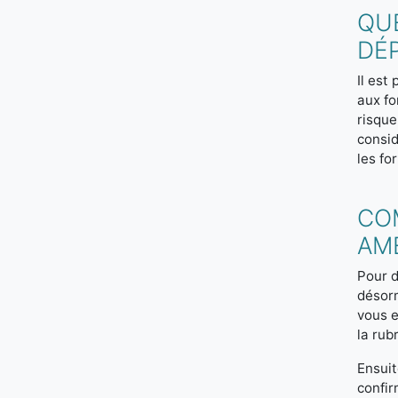
QUE
DÉ
Il est
aux fo
risque
consid
les fo
CO
AME
Pour d
désor
vous e
la rub
Ensuit
confir