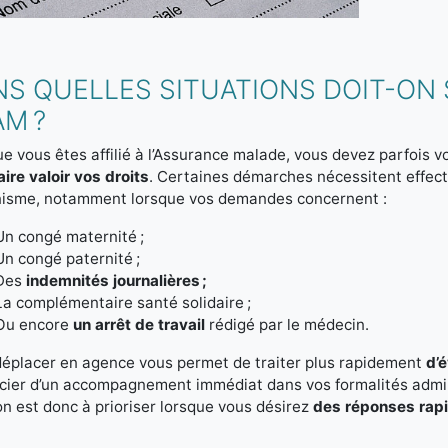
NS QUELLES SITUATIONS DOIT-ON
M ?
e vous êtes affilié à l’Assurance malade, vous devez parfois
aire valoir vos droits
. Certaines démarches nécessitent effec
anisme, notamment lorsque vos demandes concernent :
Un congé maternité ;
Un congé paternité ;
Des
indemnités journalières ;
La complémentaire santé solidaire ;
Ou encore
un arrêt de travail
rédigé par le médecin.
éplacer en agence vous permet de traiter plus rapidement
d’
cier d’un accompagnement immédiat dans vos formalités admin
on est donc à prioriser lorsque vous désirez
des réponses rap