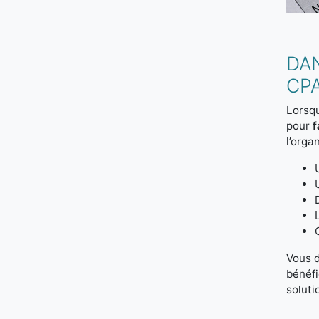
DA
CPA
Lorsqu
pour
f
l’org
Vous d
bénéfi
soluti