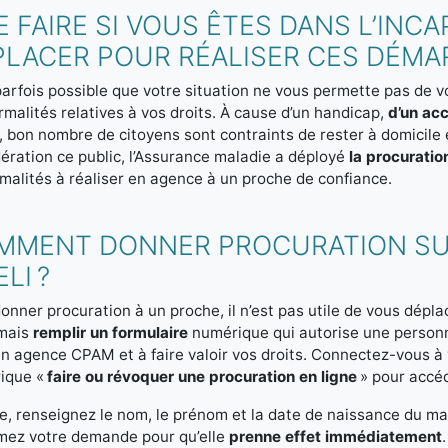
 FAIRE SI VOUS ÊTES DANS L’INC
PLACER POUR RÉALISER CES DÉMA
 parfois possible que votre situation ne vous permette pas d
rmalités relatives à vos droits. À cause d’un handicap,
d’un acc
, bon nombre de citoyens sont contraints de rester à domicile e
ération ce public, l’Assurance maladie a déployé
la procuratio
rmalités à réaliser en agence à un proche de confiance.
MMENT DONNER PROCURATION SU
LI ?
onner procuration à un proche, il n’est pas utile de vous dépl
mais
remplir un formulaire
numérique qui autorise une person
n agence CPAM et à faire valoir vos droits. Connectez-vous 
rique «
faire ou révoquer une procuration en ligne
» pour accéde
e, renseignez le nom, le prénom et la date de naissance du ma
mez votre demande pour qu’elle
prenne effet immédiatement