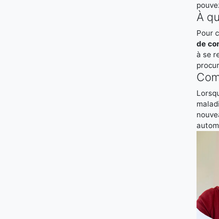
pouvez
À qu
Pour c
de co
à se r
procur
Comb
Lorsqu
malad
nouvea
automa