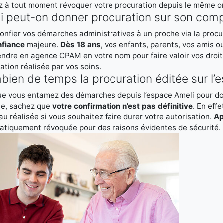
 à tout moment révoquer votre procuration depuis le même on
i peut-on donner procuration sur son comp
onfier vos démarches administratives à un proche via la procura
nfiance
majeure.
Dès 18 ans
, vos enfants, parents, vos amis o
endre en agence CPAM en votre nom pour faire valoir vos droits,
ation réalisée par vos soins.
ien de temps la procuration éditée sur l’e
e vous entamez des démarches depuis l’espace Ameli pour don
ie, sachez que
votre confirmation n’est pas définitive
. En eff
u réalisée si vous souhaitez faire durer votre autorisation.
Ap
tiquement révoquée pour des raisons évidentes de sécurité.