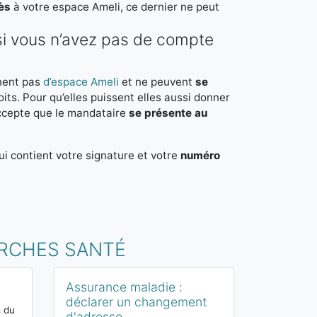
ès
à votre espace Ameli, ce dernier ne peut
i vous n’avez pas de compte
nnent pas
d’espace Ameli
et ne peuvent
se
its. Pour qu’elles puissent elles aussi donner
accepte que le mandataire
se présente au
ui contient votre signature et votre
numéro
ARCHES SANTÉ
Assurance maladie :
Connaître 
déclarer un changement
d’assuranc
s du
d'adresse