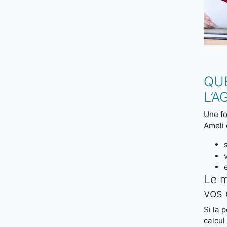
QUE
L’
Une fo
Ameli 
Le m
vos 
Si la 
calcul