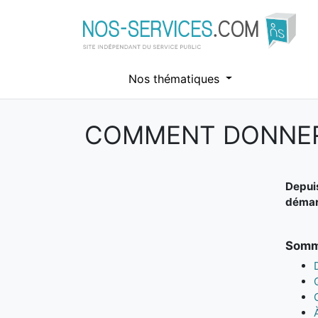
Nos thématiques
COMMENT DONNER 
Aller au contenu principal
Depui
démar
Somm