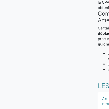
la CPA
obteni
Comm
Amel
Certai
dépla
procur
guich
LE
Ame
ame