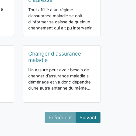
Selon son stat
se
chaque travail
Tout affilié à un régime
régime de séc
d’assurance maladie se doit
obligatoire e
d’informer sa caisse de quelque
changement qui ait pu intervenir…
Cotisation
Changer d'assurance
maladie
maladie
Sur chaque sa
prélevées des
Un assuré peut avoir besoin de
afin de financ
changer d’assurance maladie s’il
budgets publi
déménage et va donc dépendre
d’une autre antenne du même…
Précédent
Suivant