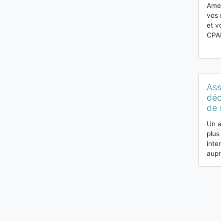
Amel
vos 
et v
CPA
Ass
déc
de 
Un a
plus
inte
aupr