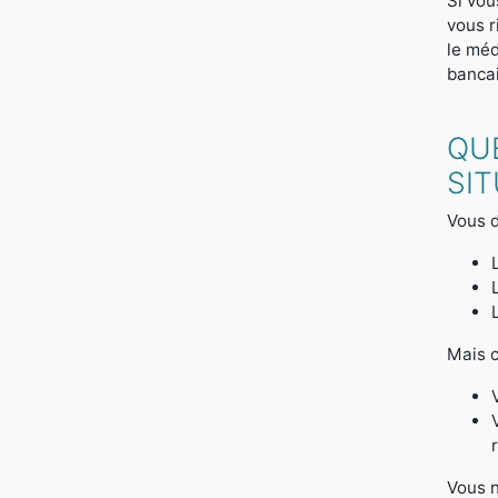
Si vou
vous r
le méd
bancai
QU
SIT
Vous d
Mais c
Vous n