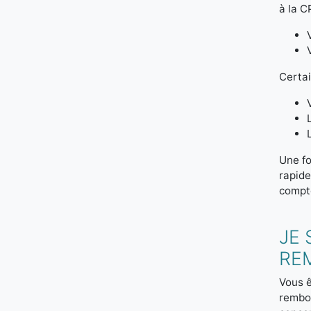
à la C
Certai
Une fo
rapide
compte
JE 
RE
Vous ê
rembou