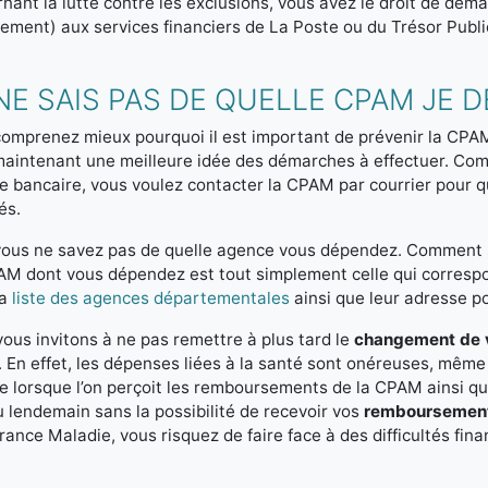
nant la lutte contre les exclusions, vous avez le droit de dem
ement) aux services financiers de La Poste ou du Trésor Publi
NE SAIS PAS DE QUELLE CPAM JE 
omprenez mieux pourquoi il est important de prévenir la CPA
maintenant une meilleure idée des démarches à effectuer. Co
 bancaire, vous voulez contacter la CPAM par courrier pour 
és.
ous ne savez pas de quelle agence vous dépendez. Comment sa
M dont vous dépendez est tout simplement celle qui correspo
la
liste des agences départementales
ainsi que leur adresse p
ous invitons à ne pas remettre à plus tard le
changement de v
En effet, les dépenses liées à la santé sont onéreuses, mêm
 lorsque l’on perçoit les remboursements de la CPAM ainsi qu
u lendemain sans la possibilité de recevoir vos
remboursemen
rance Maladie, vous risquez de faire face à des difficultés fin