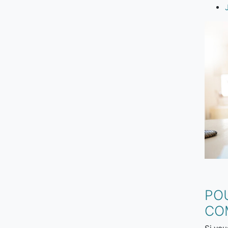
PO
CO