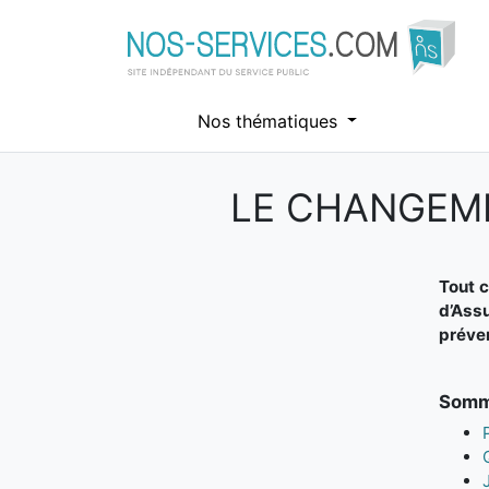
Nos thématiques
LE CHANGEME
Aller au contenu principal
Tout c
d’Assu
préve
Somma