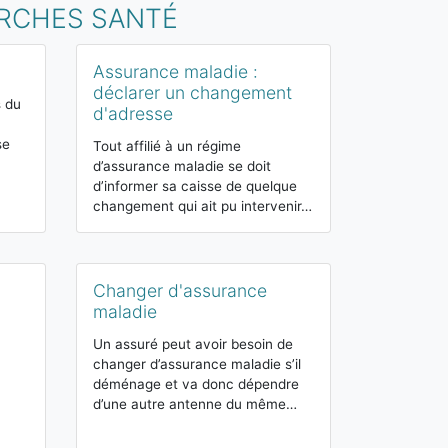
ARCHES SANTÉ
Assurance maladie :
Connaître 
déclarer un changement
d’assuranc
s du
d'adresse
Selon son stat
se
chaque travail
Tout affilié à un régime
régime de séc
d’assurance maladie se doit
obligatoire e
d’informer sa caisse de quelque
changement qui ait pu intervenir…
Cotisation
Changer d'assurance
maladie
maladie
Sur chaque sa
prélevées des
Un assuré peut avoir besoin de
afin de financ
changer d’assurance maladie s’il
budgets publi
déménage et va donc dépendre
d’une autre antenne du même…