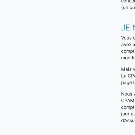
concer
(uniqu
JE 
Vous c
avez 
compte
modifi
Mais v
La CPA
page 
Nous v
CPAM. 
compte
jour a
d’Assu