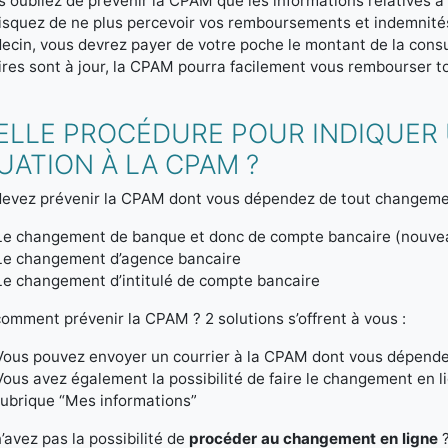
s oubliez de prévenir la CPAM que les informations relatives à
isquez de ne plus percevoir vos remboursements et indemnités 
ecin, vous devrez payer de votre poche le montant de la consul
res sont à jour, la CPAM pourra facilement vous rembourser to
ELLE PROCÉDURE POUR INDIQUER
UATION À LA CPAM ?
evez prévenir la CPAM dont vous dépendez de tout changement 
Le changement de banque et donc de compte bancaire (nouv
Le changement d’agence bancaire
Le changement d’intitulé de compte bancaire
omment prévenir la CPAM ? 2 solutions s’offrent à vous :
Vous pouvez envoyer un courrier à la CPAM dont vous dépende
Vous avez également la possibilité de faire le changement en l
rubrique “Mes informations”
’avez pas la possibilité de
procéder au changement en ligne
?