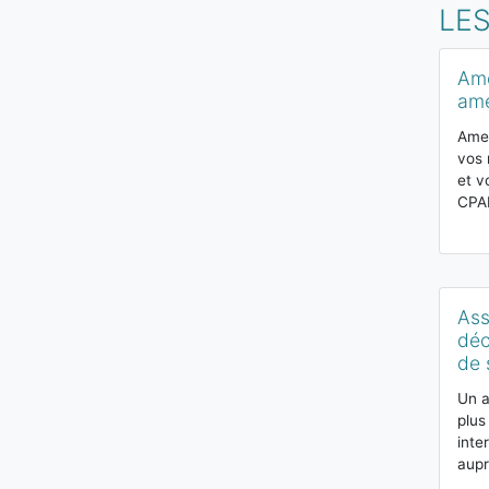
LE
Ame
ame
Amel
vos 
et v
CPA
Ass
déc
de 
Un a
plus
inte
aupr