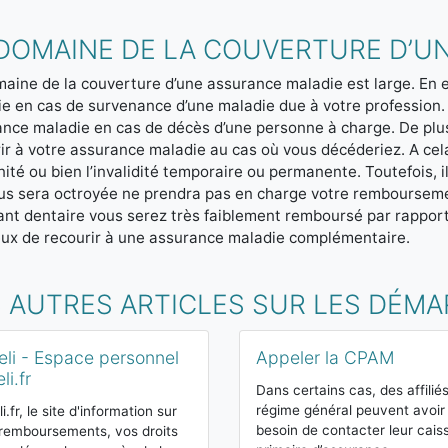
 DOMAINE DE LA COUVERTURE D’U
aine de la couverture d’une assurance maladie est large. En e
e en cas de survenance d’une maladie due à votre profession
nce maladie en cas de décès d’une personne à charge. De pl
ir à votre assurance maladie au cas où vous décéderiez. A cel
ité ou bien l’invalidité temporaire ou permanente. Toutefois, i
us sera octroyée ne prendra pas en charge votre remboursemen
ant dentaire vous serez très faiblement remboursé par rapport
eux de recourir à une assurance maladie complémentaire.
S AUTRES ARTICLES SUR LES DÉM
li - Espace personnel
Appeler la CPAM
li.fr
Dans certains cas, des affilié
régime général peuvent avoir
i.fr, le site d'information sur
besoin de contacter leur cais
remboursements, vos droits