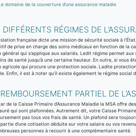
Le domaine de la couverture d’une assurance maladie
 DIFFÉRENTS RÉGIMES DE L’ASSU
islation française dicte une mission de sécurité sociale à l’État
itif de prise en charge des soins médicaux en fonction de la cat
 général qui s’applique aux salariés. Ledit régime permet au
ins de santé jusqu’à une certaine hauteur. En outre, si vous ê
 agricole qui procure une protection sociale. Ladite protectio
le. Enfin, il est à noter qu’il existe également le régime social
 REMBOURSEMENT PARTIEL DE L’A
star de la Caisse Primaire d’Assurance Maladie la MSA offre 
ssuré qui sont plafonnées. Autrement dit, votre Caisse Primai
rsement pas tous vos frais de santé. Un plafond sera toujou
partie d’une cotisation déduite sur votre salaire ou vos reven
mbreuses personnes à recourir à une complémentaire santé.