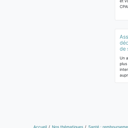
et v
CPA
Ass
déc
de 
Un a
plus
inte
aupr
Vous êtes ici:
Accueil
Nos thématiques
Santé : rembourseme