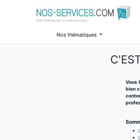
Nos thématiques
C'ES
Aller au contenu principal
Vous ê
bien c
contou
profes
Somma