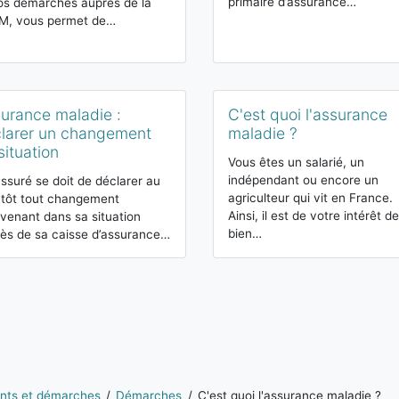
primaire d’assurance…
os démarches auprès de la
M, vous permet de…
urance maladie :
C'est quoi l'assurance
larer un changement
maladie ?
situation
Vous êtes un salarié, un
indépendant ou encore un
ssuré se doit de déclarer au
agriculteur qui vit en France.
 tôt tout changement
Ainsi, il est de votre intérêt de
rvenant dans sa situation
bien…
ès de sa caisse d’assurance…
nts et démarches
Démarches
C'est quoi l'assurance maladie ?