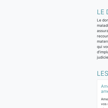
LE
Le dom
maladi
assura
recour
matern
qui vo
d’impl
judici
LE
Ame
ame
Amel
vos 