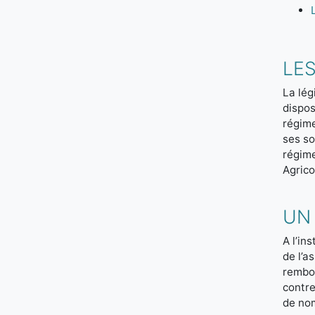
LES
La lég
dispos
régime
ses so
régime
Agrico
UN
A l’in
de l’a
rembou
contre
de no