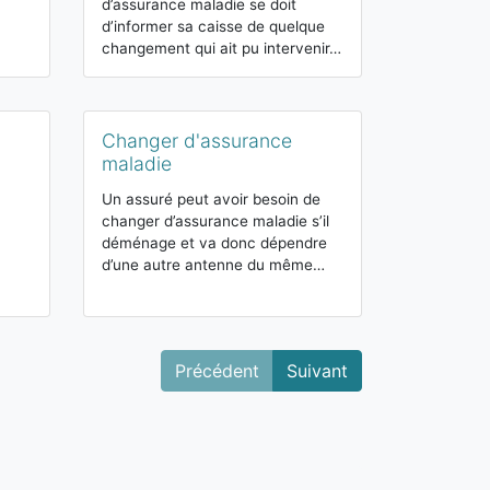
régime de séc
d’assurance maladie se doit
obligatoire e
d’informer sa caisse de quelque
changement qui ait pu intervenir…
Cotisation
Changer d'assurance
maladie
maladie
Sur chaque sa
prélevées des
Un assuré peut avoir besoin de
afin de financ
changer d’assurance maladie s’il
budgets publi
déménage et va donc dépendre
d’une autre antenne du même…
Précédent
Suivant