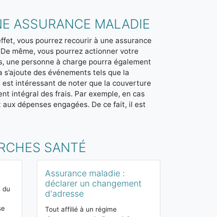
NE ASSURANCE MALADIE
ffet, vous pourrez recourir à une assurance
. De même, vous pourrez actionner votre
us, une personne à charge pourra également
a s’ajoute des événements tels que la
l est intéressant de noter que la couverture
t intégral des frais. Par exemple, en cas
 aux dépenses engagées. De ce fait, il est
ARCHES SANTÉ
Assurance maladie :
Connaître 
déclarer un changement
d’assuranc
s du
d'adresse
Selon son stat
se
chaque travail
Tout affilié à un régime