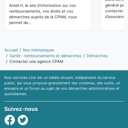
général peu
Ameli.fr, le site d'information sur vos
contacter le
remboursements, vos droits et vos
d’assuranc
démarches auprès de la CPAM, vous
permet de…
Vous êtes ici:
Accueil
Nos thématiques
Santé : remboursements et démarches
Démarches
Contacter une agence CPAM
Nos-services.com est un média citoyen, indépendant du service
public, qui vous propose gratuitement des contenus, des outils, un
annuaire et un forum au sujet de vos démarches administratives et
quotidiennes.
Suivez-nous
Facebook
Twitter