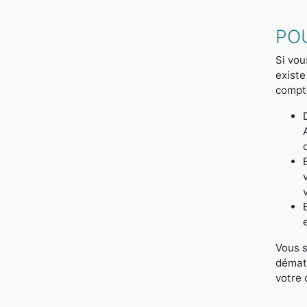
PO
Si vou
existe
compte
Vous s
dématé
votre 