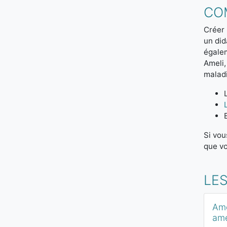
CO
Créer 
un did
égalem
Ameli,
maladi
Si vou
que vo
LE
Ame
ame