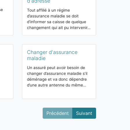
d'adresse
Selon son stat
se
chaque travail
Tout affilié à un régime
régime de séc
d’assurance maladie se doit
obligatoire e
d’informer sa caisse de quelque
changement qui ait pu intervenir…
Cotisation
Changer d'assurance
maladie
maladie
Sur chaque sa
prélevées des
Un assuré peut avoir besoin de
afin de financ
changer d’assurance maladie s’il
budgets publi
déménage et va donc dépendre
d’une autre antenne du même…
Précédent
Suivant