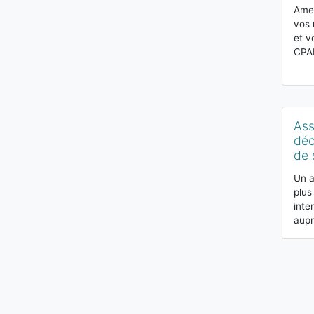
Amel
vos 
et v
CPA
Ass
déc
de 
Un a
plus
inte
aupr