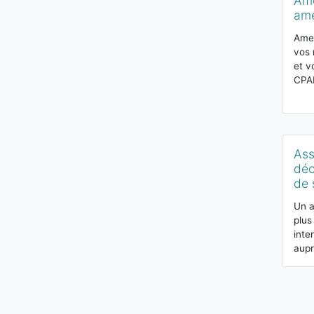
Ame
ame
Amel
vos 
et v
CPA
Ass
déc
de 
Un a
plus
inte
aupr