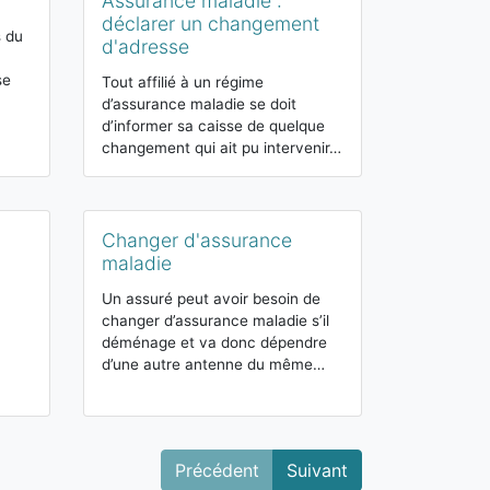
Assurance maladie :
Connaître 
déclarer un changement
d’assuranc
s du
d'adresse
Selon son stat
se
chaque travail
Tout affilié à un régime
régime de séc
d’assurance maladie se doit
obligatoire e
d’informer sa caisse de quelque
changement qui ait pu intervenir…
Cotisation
Changer d'assurance
maladie
maladie
Sur chaque sa
prélevées des
Un assuré peut avoir besoin de
afin de financ
changer d’assurance maladie s’il
budgets publi
déménage et va donc dépendre
d’une autre antenne du même…
Précédent
Suivant