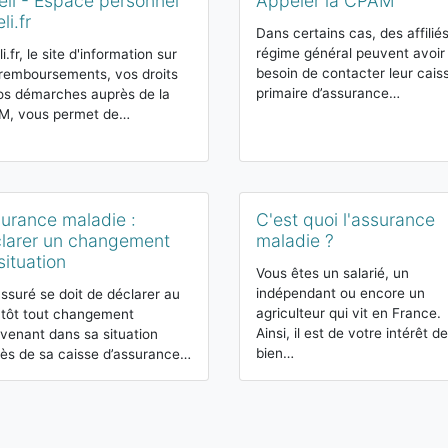
li - Espace personnel
Appeler la CPAM
li.fr
Dans certains cas, des affilié
régime général peuvent avoir
i.fr, le site d'information sur
besoin de contacter leur cais
remboursements, vos droits
primaire d’assurance…
os démarches auprès de la
M, vous permet de…
urance maladie :
C'est quoi l'assurance
larer un changement
maladie ?
situation
Vous êtes un salarié, un
indépendant ou encore un
ssuré se doit de déclarer au
agriculteur qui vit en France.
 tôt tout changement
Ainsi, il est de votre intérêt de
rvenant dans sa situation
bien…
ès de sa caisse d’assurance…