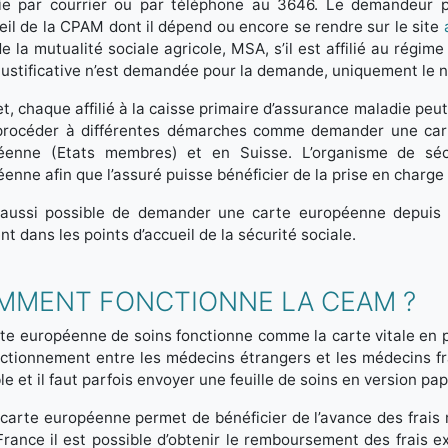
ie par courrier ou par téléphone au 3646. Le demandeur p
eil de la CPAM dont il dépend ou encore se rendre sur le site
de la mutualité sociale agricole, MSA, s’il est affilié au régim
justificative n’est demandée pour la demande, uniquement le n
et, chaque affilié à la caisse primaire d’assurance maladie peu
 procéder à différentes démarches comme demander une cart
éenne (Etats membres) et en Suisse. L’organisme de sécur
enne afin que l’assuré puisse bénéficier de la prise en charge 
t aussi possible de demander une carte européenne depuis 
nt dans les points d’accueil de la sécurité sociale.
MMENT FONCTIONNE LA CEAM ?
te européenne de soins fonctionne comme la carte vitale en 
ctionnement entre les médecins étrangers et les médecins fra
le et il faut parfois envoyer une feuille de soins en version pa
carte européenne permet de bénéficier de l’avance des frais
France il est possible d’obtenir le remboursement des frais e