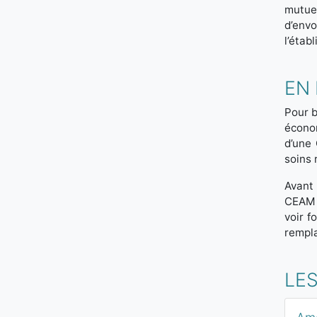
mutue
d’envo
l’étab
EN
Pour b
économ
d’une
soins 
Avant 
CEAM p
voir f
rempla
LE