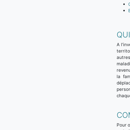
QUI
A l’in
terri
autre
maladi
revenu
la fa
dépla
person
chaque
CO
Pour o