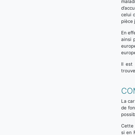
malad
d’accu
celui 
pièce 
En eff
ainsi
europ
europé
Il es
trouve
CO
La car
de fon
possib
Cette 
si en 