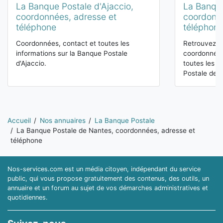
La Banque Postale d'Ajaccio,
La Banque
coordonnées, adresse et
coordonné
téléphone
téléphon
Coordonnées, contact et toutes les
Retrouvez su
informations sur la Banque Postale
coordonnées,
d'Ajaccio.
toutes les i
Postale de…
Vous êtes ici:
Accueil
Nos annuaires
La Banque Postale
La Banque Postale de Nantes, coordonnées, adresse et
téléphone
Nos-services.com est un média citoyen, indépendant du service
public, qui vous propose gratuitement des contenus, des outils, un
annuaire et un forum au sujet de vos démarches administratives et
quotidiennes.