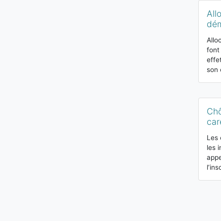
All
dém
Allo
font
effe
son 
Chô
car
Les 
les 
appe
l’in