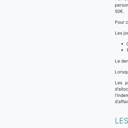
person
50€.
Pour c
Les jo
Le dem
Lorsqu
Les p
d'all
l'ind
d'affa
LES