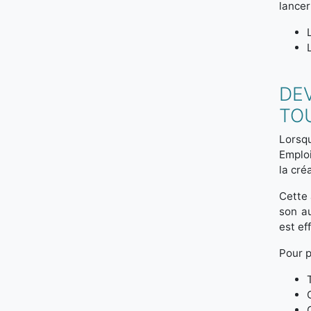
lancer
DE
TOU
Lorsqu
Emploi
la cré
Cette 
son au
est ef
Pour p