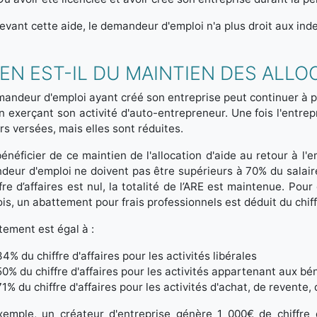
evant cette aide, le demandeur d'emploi n'a plus droit aux in
EN EST-IL DU MAINTIEN DES ALLO
andeur d'emploi ayant créé son entreprise peut continuer à per
n exerçant son activité d'auto-entrepreneur. Une fois l'entrep
rs versées, mais elles sont réduites.
énéficier de ce maintien de l'allocation d'aide au retour à l'
eur d'emploi ne doivent pas être supérieurs à 70% du salaire à
ffre d’affaires est nul, la totalité de l’ARE est maintenue. P
is, un abattement pour frais professionnels est déduit du chiffr
tement est égal à :
34% du chiffre d'affaires pour les activités libérales
50% du chiffre d'affaires pour les activités appartenant aux bé
71% du chiffre d'affaires pour les activités d'achat, de revente
xemple, un créateur d'entreprise génère 1 000€ de chiffre d