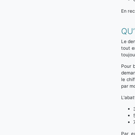
En rec
QU’
Le dem
tout e
toujou
Pour b
demand
le chi
par mo
L'abat
Par e