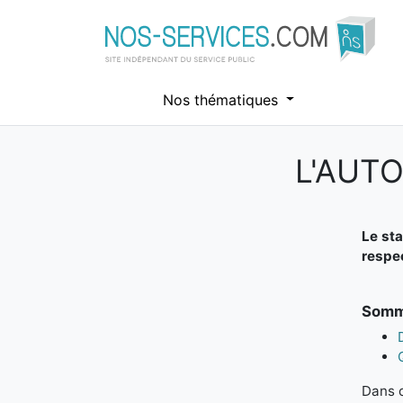
Nos thématiques
L'AUT
Aller au contenu principal
Le sta
respec
Somma
Dans c