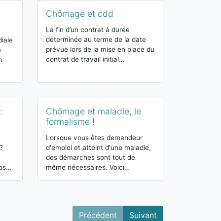
Chômage et cdd
Droit au c
savoir sur 
La fin d’un contrat à durée
déterminée au terme de la date
diale
L’allocation d
prévue lors de la mise en place du
e
l’Emploi, app
contrat de travail initial…
n
ARE, est un d
accordé sous
:
Chômage et maladie, le
formalisme !
Indemnisat
mode de ca
Lorsque vous êtes demandeur
?
d'emploi et atteint d'une maladie,
L'indemnisat
des démarches sont tout de
allocation ve
vos…
même nécessaires. Voici…
lors d'une car
professionnel
Précédent
Suivant