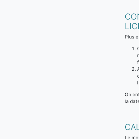
CON
LI
Plusie
On ent
la dat
CA
Le mon