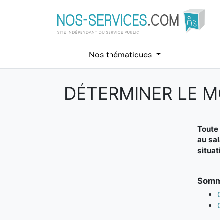
Nos thématiques
DÉTERMINER LE M
Aller au contenu principal
Toute 
au sal
situat
Somma