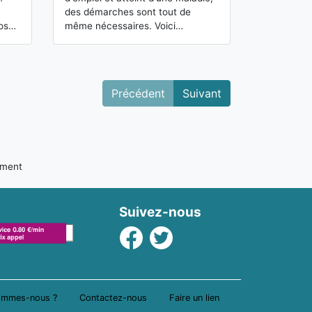
des démarches sont tout de
allocation ve
vos…
même nécessaires. Voici…
lors d'une car
professionnel
Précédent
Suivant
ement
Suivez-nous
Facebook
Twitter
ommes-nous ?
Contactez-nous
Faire un lien