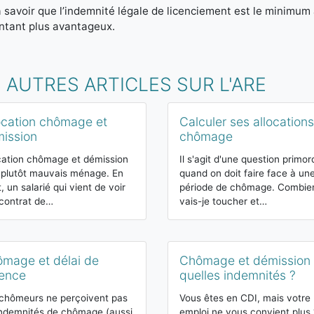
 à savoir que l’indemnité légale de licenciement est le minimum 
ntant plus avantageux.
 AUTRES ARTICLES SUR L'ARE
ocation chômage et
Calculer ses allocations
ission
chômage
cation chômage et démission
Il s'agit d'une question primor
 plutôt mauvais ménage. En
quand on doit faire face à un
t, un salarié qui vient de voir
période de chômage. Combie
contrat de…
vais-je toucher et…
mage et délai de
Chômage et démission 
ence
quelles indemnités ?
chômeurs ne perçoivent pas
Vous êtes en CDI, mais votre
indemnités de chômage (aussi
emploi ne vous convient plus 