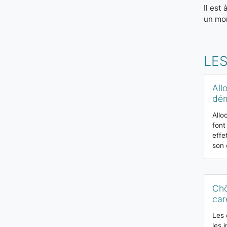
Il est
un mo
LES
All
dém
Allo
font
effe
son 
Chô
car
Les 
les 