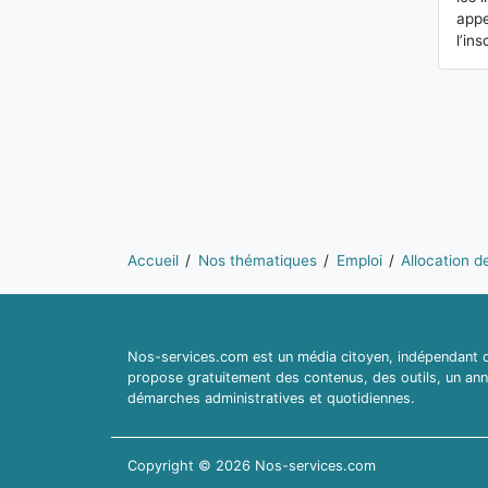
appe
l’in
Vous êtes ici:
Accueil
Nos thématiques
Emploi
Allocation d
Nos-services.com est un média citoyen, indépendant du
propose gratuitement des contenus, des outils, un ann
démarches administratives et quotidiennes.
Copyright © 2026 Nos-services.com