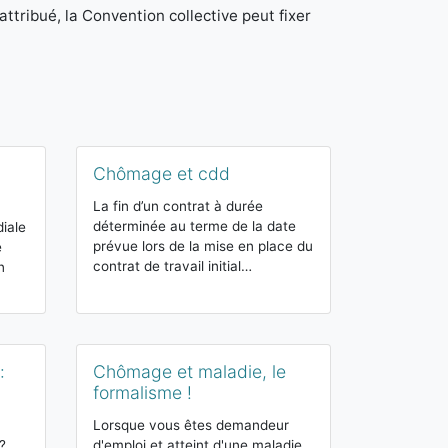
attribué, la Convention collective peut fixer
Chômage et cdd
Droit au c
savoir sur 
La fin d’un contrat à durée
déterminée au terme de la date
diale
L’allocation d
prévue lors de la mise en place du
e
l’Emploi, app
contrat de travail initial…
n
ARE, est un d
accordé sous
:
Chômage et maladie, le
formalisme !
Indemnisat
mode de ca
Lorsque vous êtes demandeur
?
d'emploi et atteint d'une maladie,
L'indemnisat