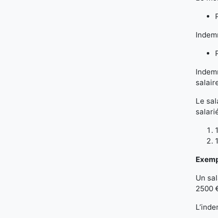
Indemn
Indemn
salair
Le sal
salari
Exemp
Un sal
2500 
L’inde