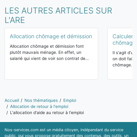
LES AUTRES ARTICLES SUR
L'ARE
Allocation chômage et démission
Calculer s
chômage
Allocation chômage et démission font
plutôt mauvais ménage. En effet, un
Il s'agit d'
salarié qui vient de voir son contrat de…
on doit fair
chômage. Co
Vous êtes ici:
Accueil
Nos thématiques
Emploi
Allocation de retour à l'emploi
L'allocation d'aide au retour à l'emploi
Nos-services.com est un média citoyen, indépendant du service
public, qui vous propose gratuitement des contenus, des outils, un