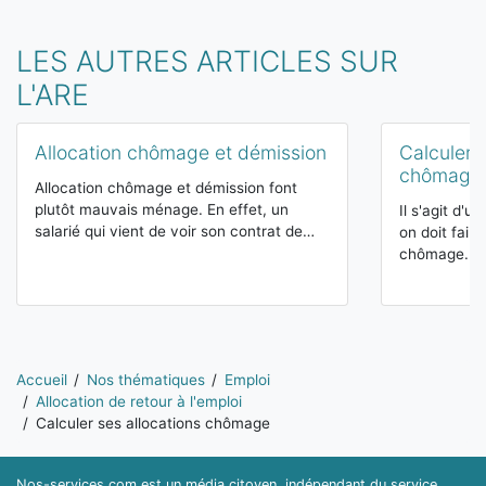
LES AUTRES ARTICLES SUR
L'ARE
Allocation chômage et démission
Calculer s
chômage
Allocation chômage et démission font
plutôt mauvais ménage. En effet, un
Il s'agit d'
salarié qui vient de voir son contrat de…
on doit fair
chômage. Co
Vous êtes ici:
Accueil
Nos thématiques
Emploi
Allocation de retour à l'emploi
Calculer ses allocations chômage
Nos-services.com est un média citoyen, indépendant du service