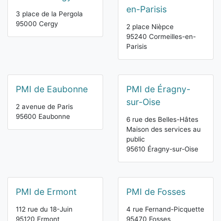
en-Parisis
3 place de la Pergola
95000 Cergy
2 place Nièpce
95240 Cormeilles-en-
Parisis
PMI de Eaubonne
PMI de Éragny-
sur-Oise
2 avenue de Paris
95600 Eaubonne
6 rue des Belles-Hâtes
Maison des services au
public
95610 Éragny‑sur‑Oise
PMI de Ermont
PMI de Fosses
112 rue du 18-Juin
4 rue Fernand-Picquette
95120 Ermont
95470 Fosses