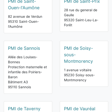
PMI de Saint-
PMI de Saint-Prix
Ouen-l'Aumône
28 rue du general de
Gaulle
82 avenue de Verdun
95320 Saint-Leu-La-
95310 Saint-Ouen-
Forêt
l'Aumône
PMI de Sannois
PMI de Soisy-
sous-
Allée des Louises-
Montmorency
Bonnes
Protection maternelle et
1 avenue voltaire
infantile des Poiriers-
95230 Soisy-sous-
Baron
Montmorency
Bâtiment A3
95110 Sannois
PMI de Taverny
PMI de Vauréal