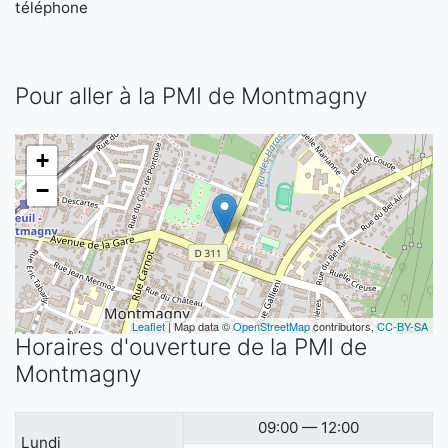
téléphone
Pour aller à la PMI de Montmagny
+
−
Leaflet
| Map data ©
OpenStreetMap
contributors,
CC-BY-SA
Horaires d'ouverture de la PMI de
Montmagny
09:00 — 12:00
Lundi