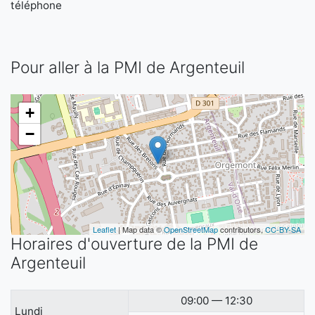
téléphone
Pour aller à la PMI de Argenteuil
+
−
Leaflet
| Map data ©
OpenStreetMap
contributors,
CC-BY-SA
Horaires d'ouverture de la PMI de
Argenteuil
09:00 — 12:30
Lundi