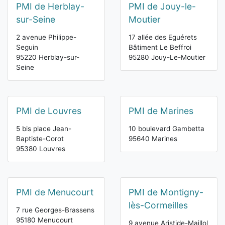
PMI de Herblay-
PMI de Jouy-le-
sur-Seine
Moutier
2 avenue Philippe-
17 allée des Eguérets
Seguin
Bâtiment Le Beffroi
95220 Herblay-sur-
95280 Jouy-Le-Moutier
Seine
PMI de Louvres
PMI de Marines
5 bis place Jean-
10 boulevard Gambetta
Baptiste-Corot
95640 Marines
95380 Louvres
PMI de Menucourt
PMI de Montigny-
lès-Cormeilles
7 rue Georges-Brassens
95180 Menucourt
9 avenue Aristide-Maillol