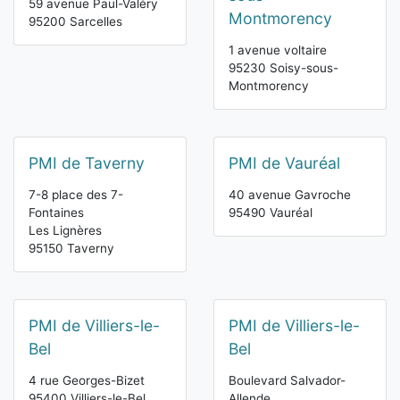
59 avenue Paul-Valéry
Montmorency
95200 Sarcelles
1 avenue voltaire
95230 Soisy-sous-
Montmorency
PMI de Taverny
PMI de Vauréal
7-8 place des 7-
40 avenue Gavroche
Fontaines
95490 Vauréal
Les Lignères
95150 Taverny
PMI de Villiers-le-
PMI de Villiers-le-
Bel
Bel
4 rue Georges-Bizet
Boulevard Salvador-
95400 Villiers-le-Bel
Allende