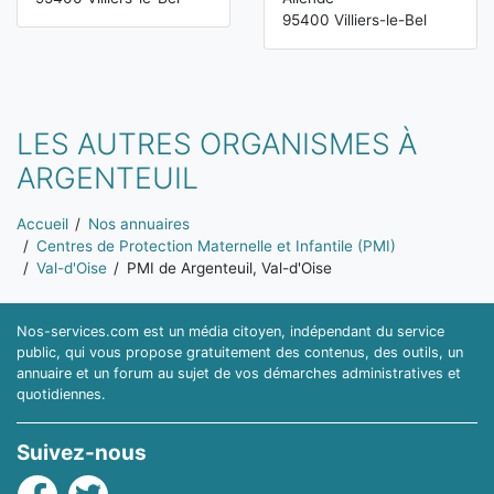
95400 Villiers-le-Bel
LES AUTRES ORGANISMES À
ARGENTEUIL
Vous êtes ici:
Accueil
Nos annuaires
Centres de Protection Maternelle et Infantile (PMI)
Val-d'Oise
PMI de Argenteuil, Val-d'Oise
Nos-services.com est un média citoyen, indépendant du service
public, qui vous propose gratuitement des contenus, des outils, un
annuaire et un forum au sujet de vos démarches administratives et
quotidiennes.
Suivez-nous
Facebook
Twitter