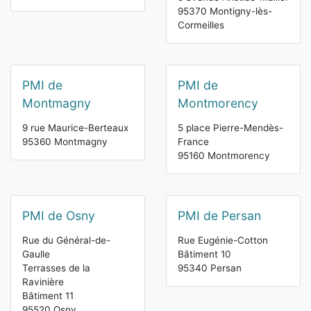
95370 Montigny-lès-
Cormeilles
PMI de
PMI de
Montmagny
Montmorency
9 rue Maurice-Berteaux
5 place Pierre-Mendès-
95360 Montmagny
France
95160 Montmorency
PMI de Osny
PMI de Persan
Rue du Général-de-
Rue Eugénie-Cotton
Gaulle
Bâtiment 10
Terrasses de la
95340 Persan
Ravinière
Bâtiment 11
95520 Osny