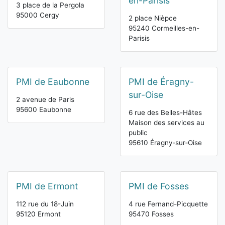
en-Parisis
3 place de la Pergola
95000 Cergy
2 place Nièpce
95240 Cormeilles-en-
Parisis
PMI de Eaubonne
PMI de Éragny-
sur-Oise
2 avenue de Paris
95600 Eaubonne
6 rue des Belles-Hâtes
Maison des services au
public
95610 Éragny‑sur‑Oise
PMI de Ermont
PMI de Fosses
112 rue du 18-Juin
4 rue Fernand-Picquette
95120 Ermont
95470 Fosses