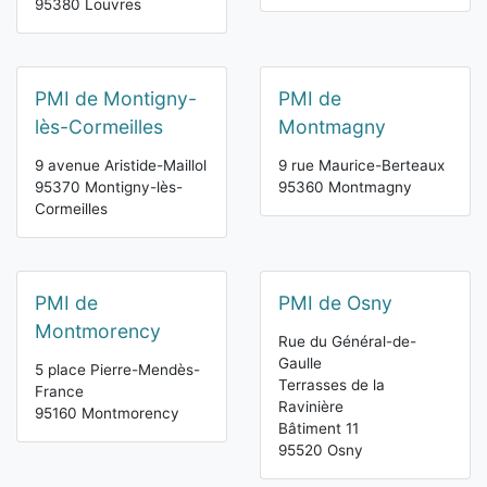
95380 Louvres
PMI de Montigny-
PMI de
lès-Cormeilles
Montmagny
9 avenue Aristide-Maillol
9 rue Maurice-Berteaux
95370 Montigny-lès-
95360 Montmagny
Cormeilles
PMI de
PMI de Osny
Montmorency
Rue du Général-de-
Gaulle
5 place Pierre-Mendès-
Terrasses de la
France
Ravinière
95160 Montmorency
Bâtiment 11
95520 Osny