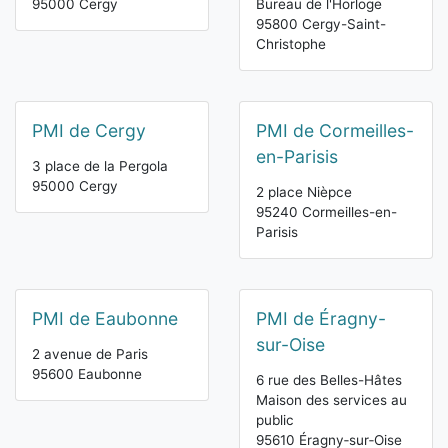
95000 Cergy
Bureau de l'Horloge
95800 Cergy-Saint-
Christophe
PMI de Cergy
PMI de Cormeilles-
en-Parisis
3 place de la Pergola
95000 Cergy
2 place Nièpce
95240 Cormeilles-en-
Parisis
PMI de Eaubonne
PMI de Éragny-
sur-Oise
2 avenue de Paris
95600 Eaubonne
6 rue des Belles-Hâtes
Maison des services au
public
95610 Éragny‑sur‑Oise