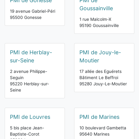
PMI de Gonesse
PMI de
Goussainville
19 avenue Gabriel-Péri
95500 Gonesse
1 rue Malcolm-X
95190 Goussainville
PMI de Herblay-
PMI de Jouy-le-
sur-Seine
Moutier
2 avenue Philippe-
17 allée des Eguérets
Seguin
Bâtiment Le Beffroi
95220 Herblay-sur-
95280 Jouy-Le-Moutier
Seine
PMI de Louvres
PMI de Marines
5 bis place Jean-
10 boulevard Gambetta
Baptiste-Corot
95640 Marines