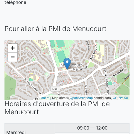
téléphone
Pour aller à la PMI de Menucourt
+
−
Leaflet
| Map data ©
OpenStreetMap
contributors,
CC-BY-SA
Horaires d'ouverture de la PMI de
Menucourt
09:00 — 12:00
Mercredi