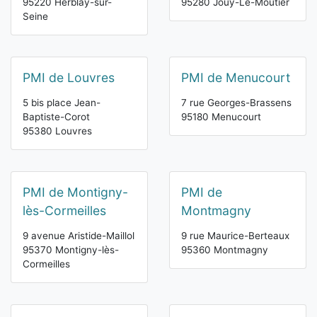
95220 Herblay-sur-
95280 Jouy-Le-Moutier
Seine
PMI de Louvres
PMI de Menucourt
5 bis place Jean-
7 rue Georges-Brassens
Baptiste-Corot
95180 Menucourt
95380 Louvres
PMI de Montigny-
PMI de
lès-Cormeilles
Montmagny
9 avenue Aristide-Maillol
9 rue Maurice-Berteaux
95370 Montigny-lès-
95360 Montmagny
Cormeilles