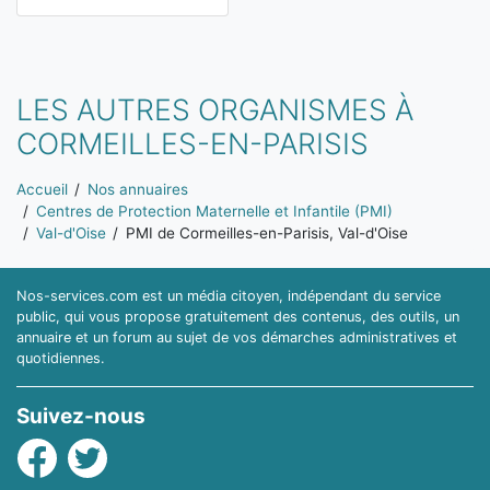
LES AUTRES ORGANISMES À
CORMEILLES-EN-PARISIS
Vous êtes ici:
Accueil
Nos annuaires
Centres de Protection Maternelle et Infantile (PMI)
Val-d'Oise
PMI de Cormeilles-en-Parisis, Val-d'Oise
Nos-services.com est un média citoyen, indépendant du service
public, qui vous propose gratuitement des contenus, des outils, un
annuaire et un forum au sujet de vos démarches administratives et
quotidiennes.
Suivez-nous
Facebook
Twitter