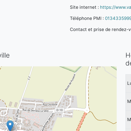
Site internet :
https://www.va
Téléphone PMI :
013433599
Contact et prise de rendez-vo
ille
H
d
L
M
M