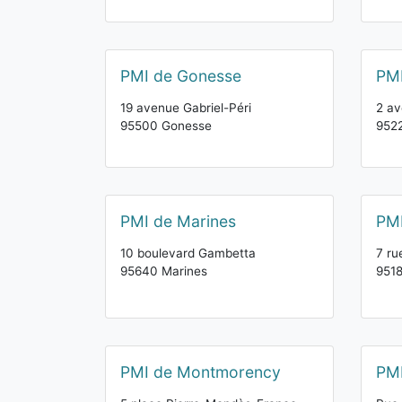
PMI de Gonesse
PMI
19 avenue Gabriel-Péri
2 av
95500 Gonesse
9522
PMI de Marines
PMI
10 boulevard Gambetta
7 ru
95640 Marines
951
PMI de Montmorency
PMI