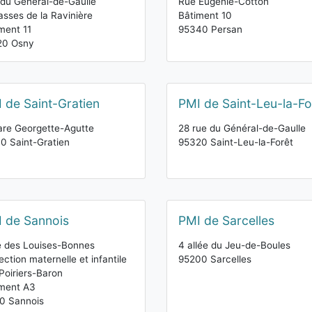
du Général-de-Gaulle
Rue Eugénie-Cotton
asses de la Ravinière
Bâtiment 10
ment 11
95340 Persan
20 Osny
 de Saint-Gratien
PMI de Saint-Leu-la-Fo
re Georgette-Agutte
28 rue du Général-de-Gaulle
0 Saint-Gratien
95320 Saint-Leu-la-Forêt
 de Sannois
PMI de Sarcelles
e des Louises-Bonnes
4 allée du Jeu-de-Boules
ection maternelle et infantile
95200 Sarcelles
Poiriers-Baron
iment A3
0 Sannois