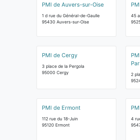
PMI de Auvers-sur-Oise
PM
1 d rue du Général-de-Gaulle
45 a
95430 Auvers-sur-Oise
952
PMI de Cergy
PMI
Par
3 place de la Pergola
95000 Cergy
2 pl
9524
PMI de Ermont
PMI
112 rue du 18-Juin
4 ru
95120 Ermont
954