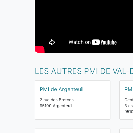
LES AUTRES PMI DE VAL-
PMI de Argenteuil
PMI
2 rue des Bretons
Cent
95100 Argenteuil
3 es
9510