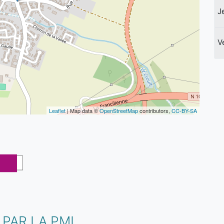
J
V
Leaflet
| Map data ©
OpenStreetMap
contributors,
CC-BY-SA
PAR LA PMI