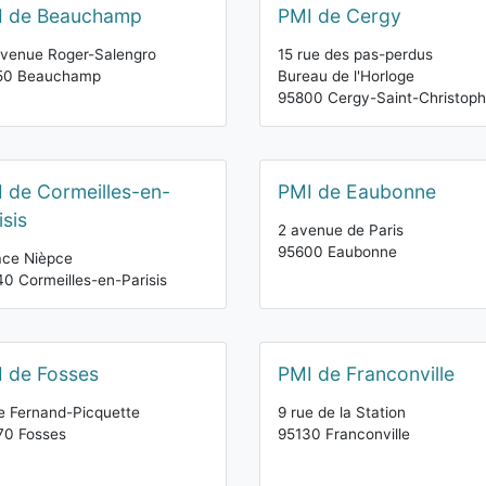
I de Beauchamp
PMI de Cergy
venue Roger-Salengro
15 rue des pas-perdus
50 Beauchamp
Bureau de l'Horloge
95800 Cergy-Saint-Christop
 de Cormeilles-en-
PMI de Eaubonne
isis
2 avenue de Paris
95600 Eaubonne
ace Nièpce
0 Cormeilles-en-Parisis
 de Fosses
PMI de Franconville
e Fernand-Picquette
9 rue de la Station
70 Fosses
95130 Franconville