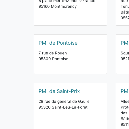
5 place Pierre-Mendès-France
Rue 
95160 Montmorency
Terr
Bâti
955
PMI de Pontoise
PMI
7 rue de Rouen
Squa
95300 Pontoise
9521
PMI de Saint-Prix
PMI
28 rue du general de Gaulle
Allé
95320 Saint-Leu-La-Forêt
Prot
des 
Bât
9511