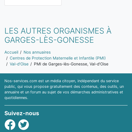
LES AUTRES ORGANISMES À
GARGES-LÈS-GONESSE
Vous êtes ici:
Accueil
Nos annuaires
Centres de Protection Maternelle et Infantile (PMI)
Val-d'Oise
PMI de Garges-lès-Gonesse, Val-d'Oise
Nos-services.com est un média citoyen, indépendant du service
public, qui vous propose gratuitement des contenus, des outils, un
annuaire et un forum au sujet de vos démarches administratives et
quotidiennes.
Suivez-nous
Facebook
Twitter