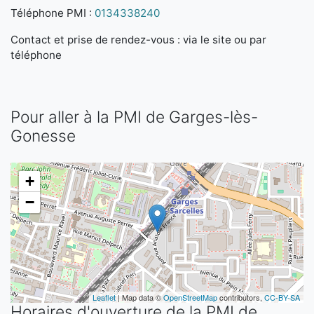
Téléphone PMI :
0134338240
Contact et prise de rendez-vous : via le site ou par
téléphone
Pour aller à la PMI de Garges-lès-
Gonesse
+
−
Leaflet
| Map data ©
OpenStreetMap
contributors,
CC-BY-SA
Horaires d'ouverture de la PMI de