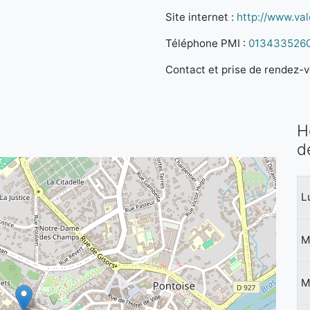
Site internet :
http://www.val
Téléphone PMI :
013433526
Contact et prise de rendez-vo
H
d
L
M
M