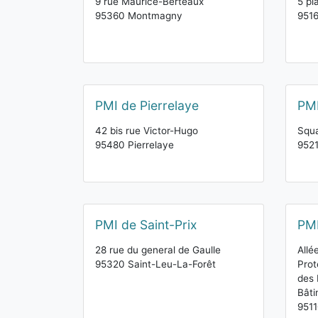
9 rue Maurice-Berteaux
5 pl
95360 Montmagny
951
PMI de Pierrelaye
PMI
42 bis rue Victor-Hugo
Squa
95480 Pierrelaye
9521
PMI de Saint-Prix
PMI
28 rue du general de Gaulle
Allé
95320 Saint-Leu-La-Forêt
Prot
des 
Bât
9511