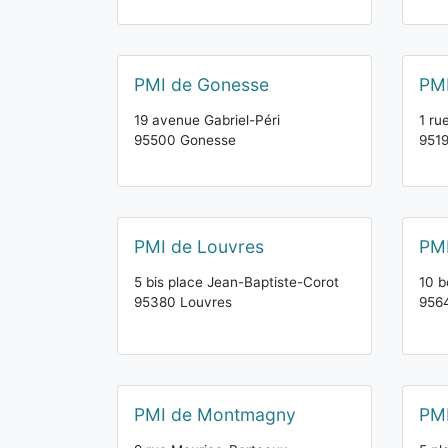
PMI de Gonesse
PMI
19 avenue Gabriel-Péri
1 ru
95500 Gonesse
9519
PMI de Louvres
PMI
5 bis place Jean-Baptiste-Corot
10 b
95380 Louvres
956
PMI de Montmagny
PM