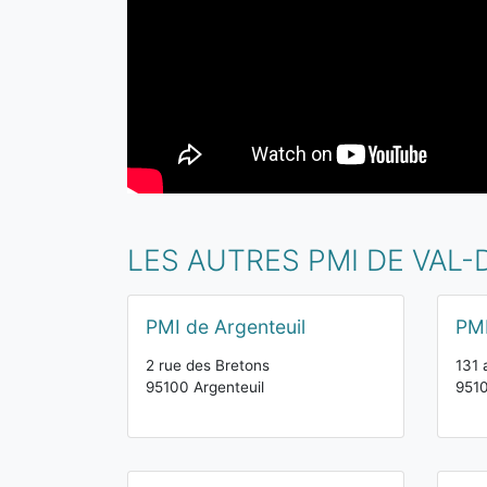
LES AUTRES PMI DE VAL-
PMI de Argenteuil
PMI
2 rue des Bretons
131 
95100 Argenteuil
9510