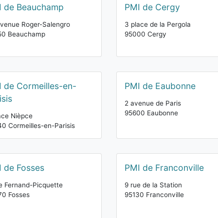
I de Beauchamp
PMI de Cergy
venue Roger-Salengro
3 place de la Pergola
50 Beauchamp
95000 Cergy
 de Cormeilles-en-
PMI de Eaubonne
isis
2 avenue de Paris
95600 Eaubonne
ace Nièpce
0 Cormeilles-en-Parisis
 de Fosses
PMI de Franconville
e Fernand-Picquette
9 rue de la Station
70 Fosses
95130 Franconville