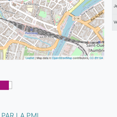
J
V
Leaflet
| Map data ©
OpenStreetMap
contributors,
CC-BY-SA
PAR LA PMI