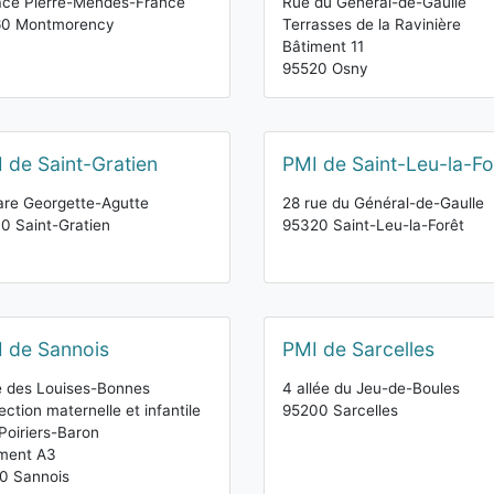
ace Pierre-Mendès-France
Rue du Général-de-Gaulle
60 Montmorency
Terrasses de la Ravinière
Bâtiment 11
95520 Osny
 de Saint-Gratien
PMI de Saint-Leu-la-Fo
re Georgette-Agutte
28 rue du Général-de-Gaulle
0 Saint-Gratien
95320 Saint-Leu-la-Forêt
 de Sannois
PMI de Sarcelles
e des Louises-Bonnes
4 allée du Jeu-de-Boules
ection maternelle et infantile
95200 Sarcelles
Poiriers-Baron
iment A3
0 Sannois