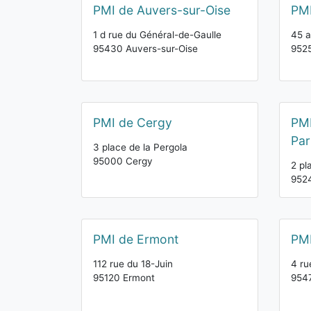
PMI de Auvers-sur-Oise
PM
1 d rue du Général-de-Gaulle
45 a
95430 Auvers-sur-Oise
952
PMI de Cergy
PMI
Par
3 place de la Pergola
95000 Cergy
2 pl
9524
PMI de Ermont
PMI
112 rue du 18-Juin
4 ru
95120 Ermont
954