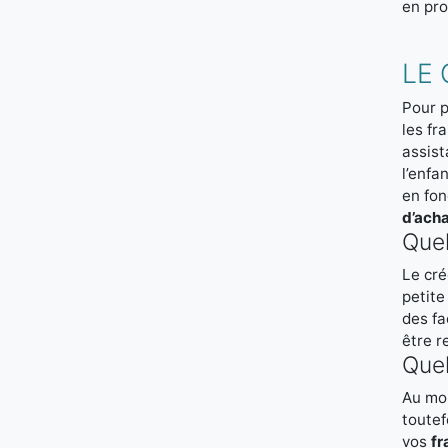
en pro
LE 
Pour p
les fr
assist
l’enfa
en fo
d’ach
Quel
Le cré
petite
des fa
être r
Quel
Au mom
toutef
vos
fr