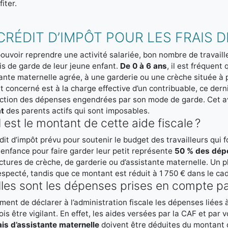
fiter.
CRÉDIT D’IMPÔT POUR LES FRAIS 
ouvoir reprendre une activité salariée, bon nombre de travail
ais de garde de leur jeune enfant.
De 0 à 6 ans
, il est fréquent
ante maternelle agrée, à une garderie ou une crèche située à 
nt concerné est à la charge effective d’un contribuable, ce dern
nction des dépenses engendrées par son mode de garde. Cet a
at
des parents actifs qui sont imposables.
 est le montant de cette aide fiscale ?
dit d’impôt prévu pour soutenir le budget des travailleurs qui 
 enfance pour faire garder leur petit représente
50 % des dép
ctures de crèche, de garderie ou d’assistante maternelle. Un p
especté, tandis que ce montant est réduit à 1 750 € dans le ca
les sont les dépenses prises en compte par
ent de déclarer à l’administration fiscale les dépenses liées 
ois être vigilant. En effet, les aides versées par la CAF et par
ais d’assistante maternelle
doivent être déduites du montant q