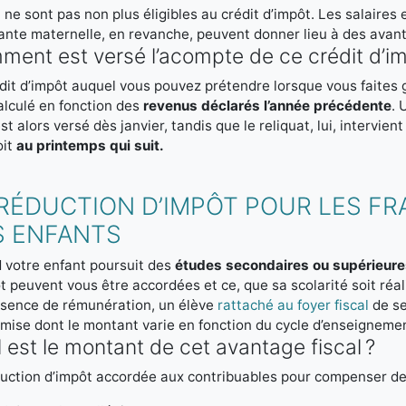
 ne sont pas non plus éligibles au crédit d’impôt. Les salaires 
ante maternelle, en revanche, peuvent donner lieu à des avant
ent est versé l’acompte de ce crédit d’imp
dit d’impôt auquel vous pouvez prétendre lorsque vous faites 
alculé en fonction des
revenus déclarés l’année précédente
. 
st alors versé dès janvier, tandis que le reliquat, lui, intervie
oit
au printemps qui suit.
RÉDUCTION D’IMPÔT POUR LES FR
S ENFANTS
 votre enfant poursuit des
études secondaires ou supérieur
t peuvent vous être accordées et ce, que sa scolarité soit réa
bsence de rémunération, un élève
rattaché au foyer fiscal
de se
mise dont le montant varie en fonction du cycle d’enseignement
 est le montant de cet avantage fiscal ?
uction d’impôt accordée aux contribuables pour compenser des 