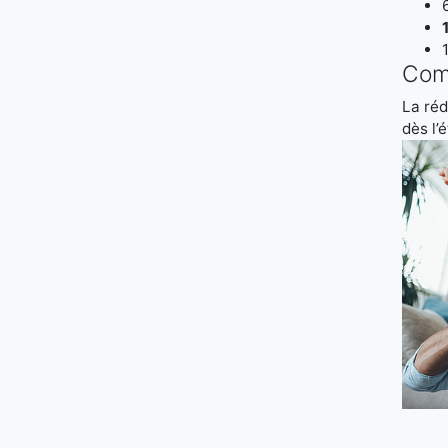
Comm
La réd
dès l’é