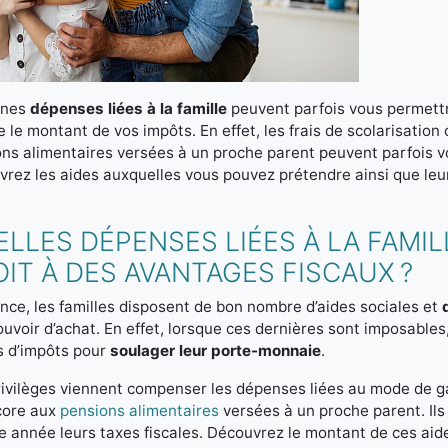
ines
dépenses liées à la famille
peuvent parfois vous permettr
e le montant de vos impôts. En effet, les frais de scolarisation
ns alimentaires versées à un proche parent peuvent parfois vo
rez les aides auxquelles vous pouvez prétendre ainsi que leu
LLES DÉPENSES LIÉES À LA FAMI
IT À DES AVANTAGES FISCAUX ?
nce, les familles disposent de bon nombre d’aides sociales et
ouvoir d’achat. En effet, lorsque ces dernières sont imposables,
s d’impôts pour
soulager leur porte-monnaie
.
ivilèges viennent compenser les dépenses liées au mode de gar
core aux
pensions alimentaires
versées à un proche parent. Il
 année leurs taxes fiscales. Découvrez le montant de ces aid