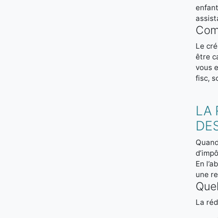
enfant
assist
Comm
Le cré
être c
vous e
fisc, s
LA 
DE
Quand
d’impô
En l’a
une re
Quel
La réd