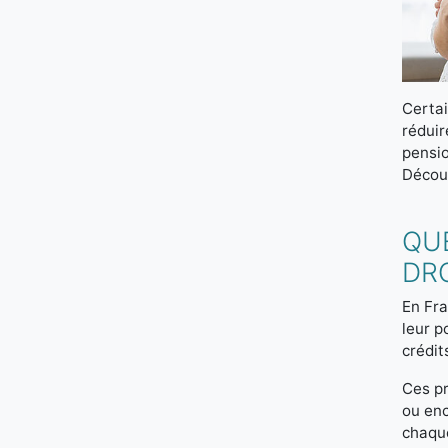
Certa
réduir
pensio
Découv
QUE
DRO
En Fra
leur p
crédit
Ces pr
ou en
chaque