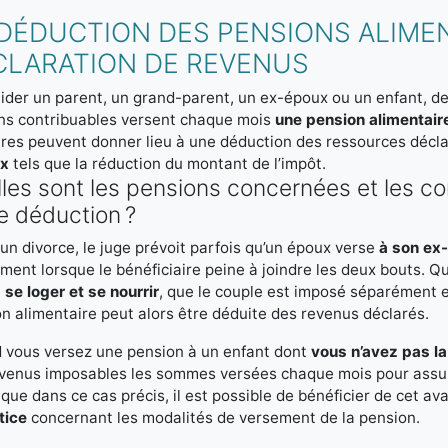
DÉDUCTION DES PENSIONS ALIMEN
CLARATION DE REVENUS
ider un parent, un grand-parent, un ex-époux ou un enfant, de 
ns contribuables versent chaque mois
une pension alimentair
ires peuvent donner lieu à une déduction des ressources décl
ux
tels que la réduction du montant de l’impôt.
les sont les pensions concernées et les co
e déduction ?
un divorce, le juge prévoit parfois qu’un époux verse
à son e
ent lorsque le bénéficiaire peine à joindre les deux bouts. Q
e
se loger et se nourrir
, que le couple est imposé séparément e
n alimentaire peut alors être déduite des revenus déclarés.
 vous versez une pension à un enfant dont
vous n’avez pas l
venus imposables les sommes versées chaque mois pour assurer 
que dans ce cas précis, il est possible de bénéficier de cet ava
tice
concernant les modalités de versement de la pension.