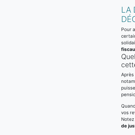
LA 
DÉ
Pour a
certai
solida
fisca
Quel
cett
Après 
notamm
puiss
pensio
Quand
vos re
Notez 
de jus