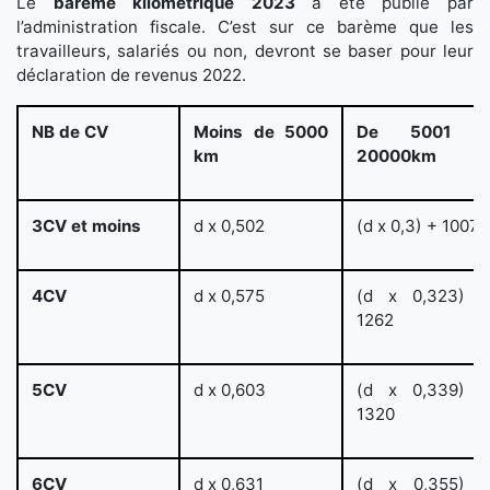
Le
barème kilométrique 2023
a été publié par
l’administration fiscale. C’est sur ce barème que les
travailleurs, salariés ou non, devront se baser pour leur
déclaration de revenus 2022.
NB de CV
Moins de 5000
De 5001 
km
20000km
3CV et moins
d x 0,502
(d x 0,3) + 1007
4CV
d x 0,575
(d x 0,323) 
1262
5CV
d x 0,603
(d x 0,339) 
1320
6CV
d x 0,631
(d x 0,355) 