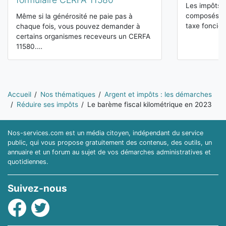
Les impôts 
composés de 
Même si la générosité ne paie pas à
taxe foncièr
chaque fois, vous pouvez demander à
certains organismes receveurs un CERFA
11580.…
Vous êtes ici:
Accueil
Nos thématiques
Argent et impôts : les démarches
Réduire ses impôts
Le barème fiscal kilométrique en 2023
Nos-services.com est un média citoyen, indépendant du service
public, qui vous propose gratuitement des contenus, des outils, un
annuaire et un forum au sujet de vos démarches administratives et
quotidiennes.
Suivez-nous
Facebook
Twitter