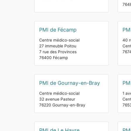
7648
PMI de Fécamp
PMI
Centre médico-social
40 r
27 immeuble Poitou
Cent
7 rue des Provinces
7674
76400 Fécamp
PMI de Gournay-en-Bray
PM
Centre médico-social
1 av
32 avenue Pasteur
Cent
76220 Gournay-en-Bray
765
PMI de Le Havre
PMI