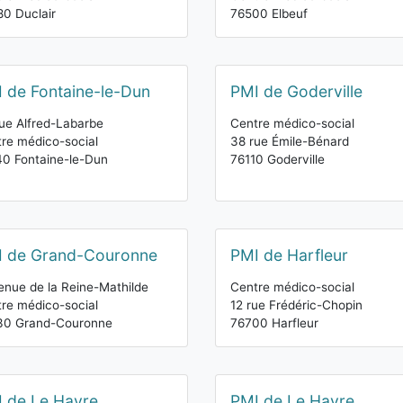
0 Duclair
76500 Elbeuf
 de Fontaine-le-Dun
PMI de Goderville
ue Alfred-Labarbe
Centre médico-social
re médico-social
38 rue Émile-Bénard
0 Fontaine-le-Dun
76110 Goderville
I de Grand-Couronne
PMI de Harfleur
enue de la Reine-Mathilde
Centre médico-social
re médico-social
12 rue Frédéric-Chopin
30 Grand-Couronne
76700 Harfleur
 de Le Havre
PMI de Le Havre