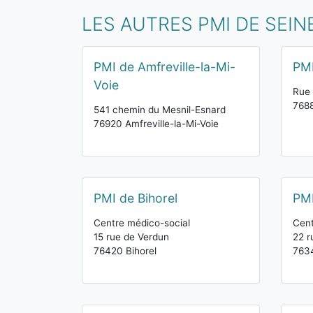
LES AUTRES PMI DE SEIN
PMI de Amfreville-la-Mi-
PMI
Voie
Rue 
7688
541 chemin du Mesnil-Esnard
76920 Amfreville-la-Mi-Voie
PMI de Bihorel
PMI
Centre médico-social
Cent
15 rue de Verdun
22 r
76420 Bihorel
7634