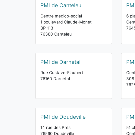
PMI de Canteleu
PMI
Centre médico-social
6 pl
1 boulevard Claude-Monet
Cent
BP 113
7645
76380 Canteleu
PMI de Darnétal
PMI
Rue Gustave-Flaubert
Cent
76160 Darnétal
308 
7625
PMI de Doudeville
PMI
14 rue des Prés
51 c
76560 Doudeville
Cent