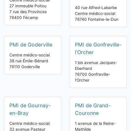
Centre médico-social
27 immeuble Poitou
40 rue Alfred-Labarbe
7 rue des Provinces
Centre médico-social
76400 Fécamp
76740 Fontaine-le-Dun
PMI de Goderville
PMI de Gonfreville-
l'Orcher
Centre médico-social
38 rue Émile-Bénard
1 bis avenue Jacques-
76110 Goderville
Eberhard
76700 Gonfreville-
l'Orcher
PMI de Gournay-
PMI de Grand-
en-Bray
Couronne
Centre médico-social
1 avenue de la Reine-
32 avenue Pasteur
Mathilde