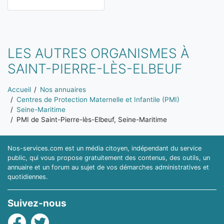
LES AUTRES ORGANISMES À
SAINT-PIERRE-LÈS-ELBEUF
Vous êtes ici:
Accueil
Nos annuaires
Centres de Protection Maternelle et Infantile (PMI)
Seine-Maritime
PMI de Saint-Pierre-lès-Elbeuf, Seine-Maritime
Nos-services.com est un média citoyen, indépendant du service
public, qui vous propose gratuitement des contenus, des outils, un
annuaire et un forum au sujet de vos démarches administratives et
quotidiennes.
Suivez-nous
Facebook
Twitter