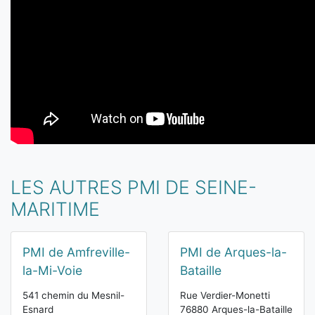
LES AUTRES PMI DE SEINE-
MARITIME
PMI de Amfreville-
PMI de Arques-la-
la-Mi-Voie
Bataille
541 chemin du Mesnil-
Rue Verdier-Monetti
Esnard
76880 Arques-la-Bataille