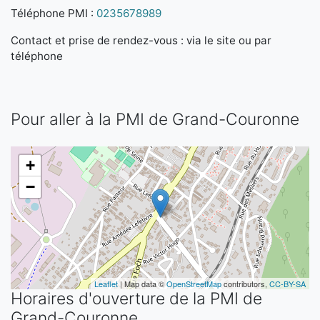
Téléphone PMI :
0235678989
Contact et prise de rendez-vous : via le site ou par
téléphone
Pour aller à la PMI de Grand-Couronne
+
−
Leaflet
| Map data ©
OpenStreetMap
contributors,
CC-BY-SA
Horaires d'ouverture de la PMI de
Grand-Couronne