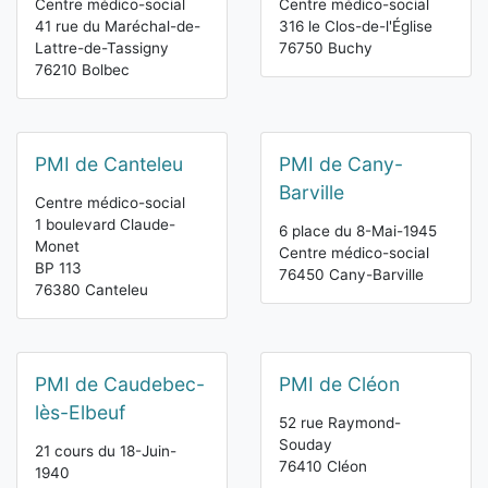
Centre médico-social
Centre médico-social
41 rue du Maréchal-de-
316 le Clos-de-l'Église
Lattre-de-Tassigny
76750 Buchy
76210 Bolbec
PMI de Canteleu
PMI de Cany-
Barville
Centre médico-social
1 boulevard Claude-
6 place du 8-Mai-1945
Monet
Centre médico-social
BP 113
76450 Cany-Barville
76380 Canteleu
PMI de Caudebec-
PMI de Cléon
lès-Elbeuf
52 rue Raymond-
Souday
21 cours du 18-Juin-
76410 Cléon
1940