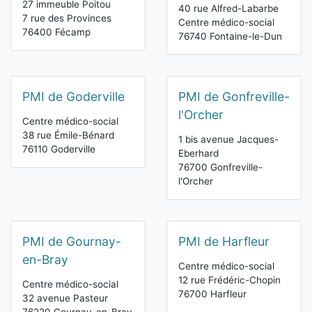
27 immeuble Poitou
40 rue Alfred-Labarbe
7 rue des Provinces
Centre médico-social
76400 Fécamp
76740 Fontaine-le-Dun
PMI de Goderville
PMI de Gonfreville-
l'Orcher
Centre médico-social
38 rue Émile-Bénard
1 bis avenue Jacques-
76110 Goderville
Eberhard
76700 Gonfreville-
l'Orcher
PMI de Gournay-
PMI de Harfleur
en-Bray
Centre médico-social
12 rue Frédéric-Chopin
Centre médico-social
76700 Harfleur
32 avenue Pasteur