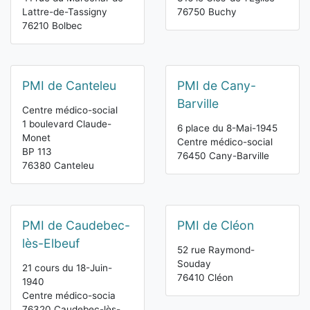
Lattre-de-Tassigny
76750 Buchy
76210 Bolbec
PMI de Canteleu
PMI de Cany-
Barville
Centre médico-social
1 boulevard Claude-
6 place du 8-Mai-1945
Monet
Centre médico-social
BP 113
76450 Cany-Barville
76380 Canteleu
PMI de Caudebec-
PMI de Cléon
lès-Elbeuf
52 rue Raymond-
Souday
21 cours du 18-Juin-
76410 Cléon
1940
Centre médico-socia
76320 Caudebec-lès-