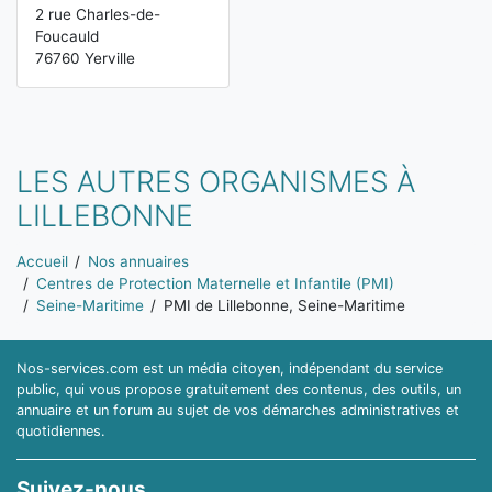
2 rue Charles-de-
Foucauld
76760 Yerville
LES AUTRES ORGANISMES À
LILLEBONNE
Vous êtes ici:
Accueil
Nos annuaires
Centres de Protection Maternelle et Infantile (PMI)
Seine-Maritime
PMI de Lillebonne, Seine-Maritime
Nos-services.com est un média citoyen, indépendant du service
public, qui vous propose gratuitement des contenus, des outils, un
annuaire et un forum au sujet de vos démarches administratives et
quotidiennes.
Suivez-nous