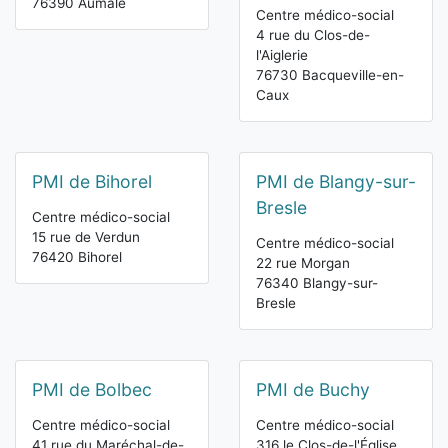
76390 Aumale
Centre médico-social
4 rue du Clos-de-
l'Aiglerie
76730 Bacqueville-en-
Caux
PMI de Bihorel
PMI de Blangy-sur-
Bresle
Centre médico-social
15 rue de Verdun
Centre médico-social
76420 Bihorel
22 rue Morgan
76340 Blangy-sur-
Bresle
PMI de Bolbec
PMI de Buchy
Centre médico-social
Centre médico-social
41 rue du Maréchal-de-
316 le Clos-de-l'Église