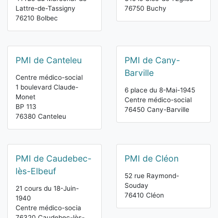
Lattre-de-Tassigny
76750 Buchy
76210 Bolbec
PMI de Canteleu
PMI de Cany-
Barville
Centre médico-social
1 boulevard Claude-
6 place du 8-Mai-1945
Monet
Centre médico-social
BP 113
76450 Cany-Barville
76380 Canteleu
PMI de Caudebec-
PMI de Cléon
lès-Elbeuf
52 rue Raymond-
Souday
21 cours du 18-Juin-
76410 Cléon
1940
Centre médico-socia
76320 Caudebec-lès-