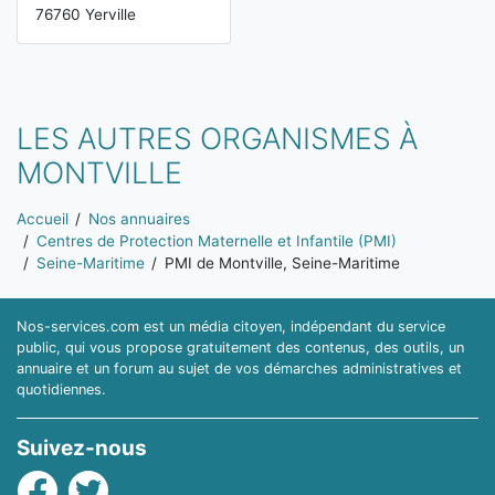
76760 Yerville
LES AUTRES ORGANISMES À
MONTVILLE
Vous êtes ici:
Accueil
Nos annuaires
Centres de Protection Maternelle et Infantile (PMI)
Seine-Maritime
PMI de Montville, Seine-Maritime
Nos-services.com est un média citoyen, indépendant du service
public, qui vous propose gratuitement des contenus, des outils, un
annuaire et un forum au sujet de vos démarches administratives et
quotidiennes.
Suivez-nous
Facebook
Twitter