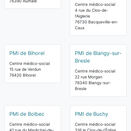
76390 Aumale
Centre médico-social
4 rue du Clos-de-
l'Aiglerie
76730 Bacqueville-en-
Caux
PMI de Bihorel
PMI de Blangy-sur-
Bresle
Centre médico-social
15 rue de Verdun
Centre médico-social
76420 Bihorel
22 rue Morgan
76340 Blangy-sur-
Bresle
PMI de Bolbec
PMI de Buchy
Centre médico-social
Centre médico-social
41 rue du Maréchal-de-
316 le Clos-de-l'Église