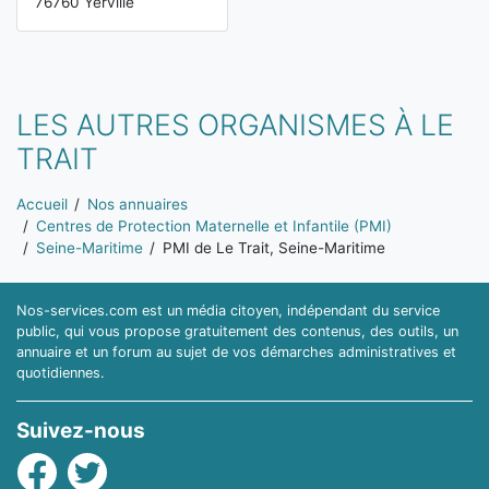
76760 Yerville
LES AUTRES ORGANISMES À LE
TRAIT
Vous êtes ici:
Accueil
Nos annuaires
Centres de Protection Maternelle et Infantile (PMI)
Seine-Maritime
PMI de Le Trait, Seine-Maritime
Nos-services.com est un média citoyen, indépendant du service
public, qui vous propose gratuitement des contenus, des outils, un
annuaire et un forum au sujet de vos démarches administratives et
quotidiennes.
Suivez-nous
Facebook
Twitter