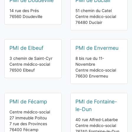
PMI de Doudeville
PMI de Duclair
14 rue des Prés
51 chemin du Catel
76560 Doudeville
Centre médico-social
76480 Duclair
PMI de Elbeuf
PMI de Envermeu
3 chemin de Saint-Cyr
8 bis rue du 11-
Centre médico-social
Novembre
76500 Elbeuf
Centre médico-social
76630 Envermeu
PMI de Fécamp
PMI de Fontaine-
le-Dun
Centre médico-social
27 immeuble Poitou
40 rue Alfred-Labarbe
7 rue des Provinces
Centre médico-social
76400 Fécamp
76740 Fontaine-le-Dun