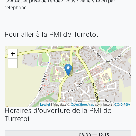
Contact et prise de rendez-vous : via le site ou par
téléphone
Pour aller à la PMI de Turretot
+
−
Leaflet
| Map data ©
OpenStreetMap
contributors,
CC-BY-SA
Horaires d'ouverture de la PMI de
Turretot
08:30 — 12:15