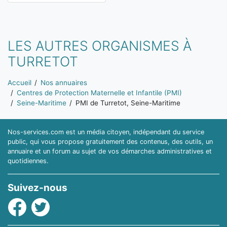
LES AUTRES ORGANISMES À
TURRETOT
Vous êtes ici:
Accueil
Nos annuaires
Centres de Protection Maternelle et Infantile (PMI)
Seine-Maritime
PMI de Turretot, Seine-Maritime
Nos-services.com est un média citoyen, indépendant du service
public, qui vous propose gratuitement des contenus, des outils, un
annuaire et un forum au sujet de vos démarches administratives et
quotidiennes.
Suivez-nous
Facebook
Twitter