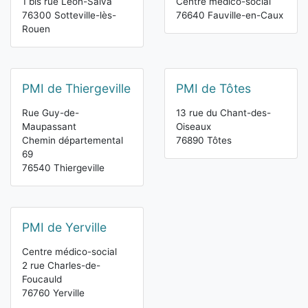
1 bis rue Léon-Salva
Centre médico-social
76300 Sotteville-lès-
76640 Fauville-en-Caux
Rouen
PMI de Thiergeville
PMI de Tôtes
Rue Guy-de-
13 rue du Chant-des-
Maupassant
Oiseaux
Chemin départemental
76890 Tôtes
69
76540 Thiergeville
PMI de Yerville
Centre médico-social
2 rue Charles-de-
Foucauld
76760 Yerville