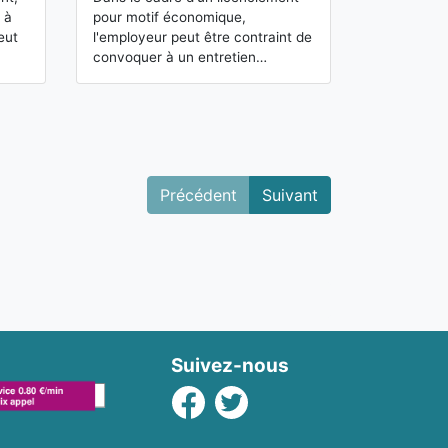
grave est l'un
 à
pour motif économique,
importantes. E
eut
l'employeur peut être contraint de
rupture…
convoquer à un entretien…
Précédent
Suivant
Suivez-nous
Facebook
Twitter