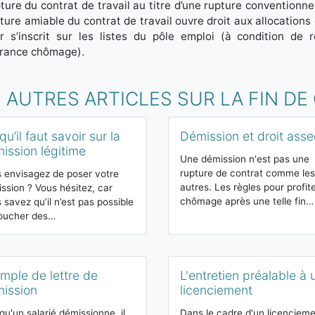
ture du contrat de travail au titre d’une rupture conventionnell
ture amiable du contrat de travail ouvre droit aux allocations d
r s’inscrit sur les listes du pôle emploi (à condition de r
urance chômage).
 AUTRES ARTICLES SUR LA FIN D
qu’il faut savoir sur la
Démission et droit asse
ission légitime
Une démission n'est pas une
rupture de contrat comme les
 envisagez de poser votre
autres. Les règles pour profit
ssion ? Vous hésitez, car
chômage après une telle fin…
 savez qu’il n’est pas possible
oucher des…
mple de lettre de
L'entretien préalable à 
ission
licenciement
qu'un salarié démissionne, il
Dans le cadre d'un licencieme