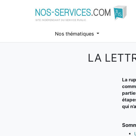
Nos thématiques
LA LETT
Aller au contenu principal
La rup
commun
partie
étapes
qui n’
Somma