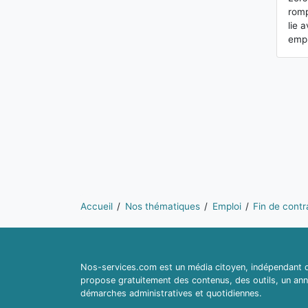
romp
lie 
empl
Vous êtes ici:
Accueil
Nos thématiques
Emploi
Fin de contr
Nos-services.com est un média citoyen, indépendant du
propose gratuitement des contenus, des outils, un ann
démarches administratives et quotidiennes.