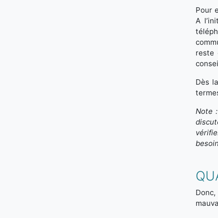
Pour e
A l’i
téléph
commun
reste 
consei
Dès la
termes
Note :
discut
vérifi
besoin
QUA
Donc, 
mauvai