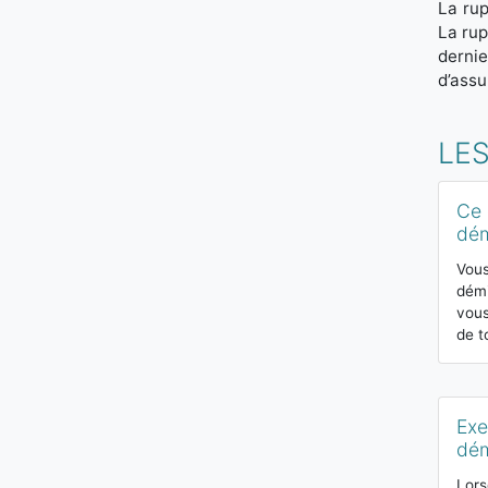
La rup
La rup
dernie
d’ass
LES
Ce 
dém
Vous
démi
vous
de t
Exe
dém
Lors