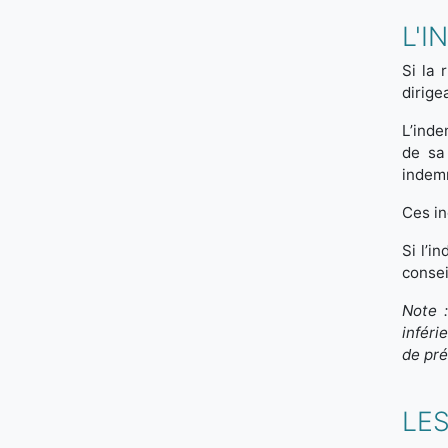
L'I
Si la 
dirige
L’inde
de sa
indemn
Ces in
Si l’i
consei
Note :
inféri
de pré
LE