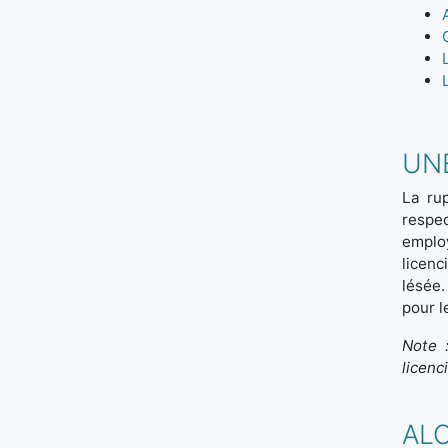
UN
La ru
respec
emplo
licenc
lésée.
pour l
Note 
licenc
AL