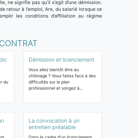
e, ne signifie pas qu’il s’agit d’une démission.
e retour à l’emploi, Are, du salarié lorsque ce
emplir les conditions d’affiliation au régime
E CONTRAT
dic
Démission et licenciement
La demand
convention
Vous allez bientôt être au
chômage ? Vous faites face à des
Dans le cadre
er du
difficultés sur le plan
durée indéterm
professionnel et songez à…
l'employeur p
accord pour 
un
La convocation à un
La faute g
entretien préalable
Parmi les fau
commettre un 
nt,
Dans le cadre d'un licenciement