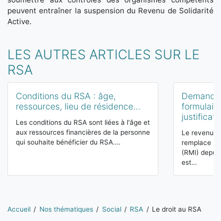
peuvent entraîner la suspension du Revenu de Solidarité
Active.
LES AUTRES ARTICLES SUR LE
RSA
Conditions du RSA : âge,
Demander 
ressources, lieu de résidence...
formulaire
justificati
Les conditions du RSA sont liées à l'âge et
aux ressources financières de la personne
Le revenu de
qui souhaite bénéficier du RSA.…
remplace le
(RMI) depuis
est…
Vous êtes ici:
Accueil
Nos thématiques
Social
RSA
Le droit au RSA