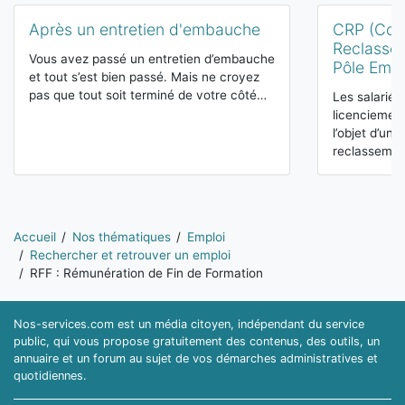
Après un entretien d'embauche
CRP (Con
Reclassem
Vous avez passé un entretien d’embauche
Pôle Empl
et tout s’est bien passé. Mais ne croyez
pas que tout soit terminé de votre côté…
Les salariés
licenciement
l’objet d’un
reclasseme
Vous êtes ici:
Accueil
Nos thématiques
Emploi
Rechercher et retrouver un emploi
RFF : Rémunération de Fin de Formation
Nos-services.com est un média citoyen, indépendant du service
public, qui vous propose gratuitement des contenus, des outils, un
annuaire et un forum au sujet de vos démarches administratives et
quotidiennes.