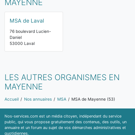
MAYENNE
MSA de Laval
76 boulevard Lucien-
Daniel
53000 Laval
LES AUTRES ORGANISMES EN
MAYENNE
Vous êtes ici:
Accueil
Nos annuaires
MSA
MSA de Mayenne (53)
Nos-services.com est un média citoyen, indépendant du service
public, qui vous propose gratuitement des contenus, des outils, un
annuaire et un forum au sujet de vos démarches administratives et
quotidiennes.