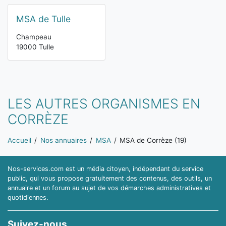
MSA de Tulle
Champeau
19000 Tulle
LES AUTRES ORGANISMES EN
CORRÈZE
Vous êtes ici:
Accueil
Nos annuaires
MSA
MSA de Corrèze (19)
Nos-services.com est un média citoyen, indépendant du service
public, qui vous propose gratuitement des contenus, des outils, un
annuaire et un forum au sujet de vos démarches administratives et
quotidiennes.
Suivez-nous