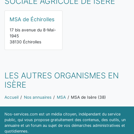
SOCIALE AGRICOLE DE ISÈRE
MSA de Échirolles
17 bis avenue du 8-Mai-
1945
38130 Échirolles
LES AUTRES ORGANISMES EN
ISÈRE
Vous êtes ici:
Accueil
Nos annuaires
MSA
MSA de Isère (38)
Nos-services.com est un média citoyen, indépendant du service
public, qui vous propose gratuitement des contenus, des outils, un
annuaire et un forum au sujet de vos démarches administratives et
quotidiennes.