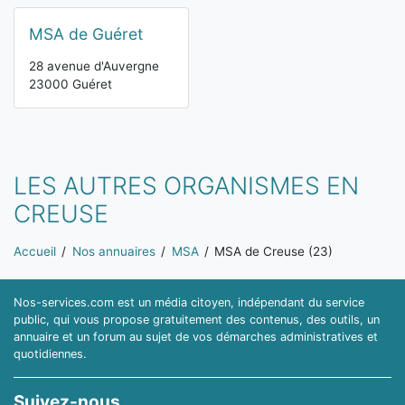
MSA de Guéret
28 avenue d'Auvergne
23000 Guéret
LES AUTRES ORGANISMES EN
CREUSE
Vous êtes ici:
Accueil
Nos annuaires
MSA
MSA de Creuse (23)
Nos-services.com est un média citoyen, indépendant du service
public, qui vous propose gratuitement des contenus, des outils, un
annuaire et un forum au sujet de vos démarches administratives et
quotidiennes.
Suivez-nous