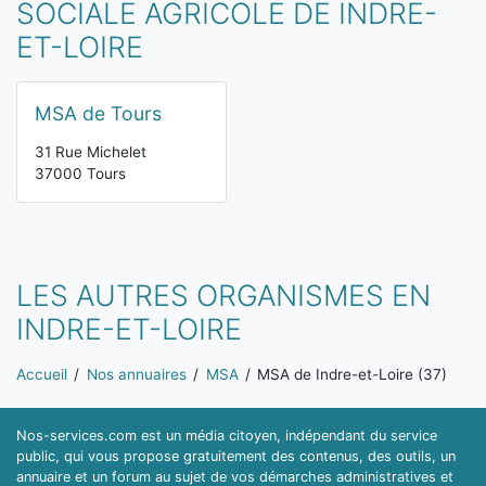
SOCIALE AGRICOLE DE INDRE-
ET-LOIRE
MSA de Tours
31 Rue Michelet
37000 Tours
LES AUTRES ORGANISMES EN
INDRE-ET-LOIRE
Vous êtes ici:
Accueil
Nos annuaires
MSA
MSA de Indre-et-Loire (37)
Nos-services.com est un média citoyen, indépendant du service
public, qui vous propose gratuitement des contenus, des outils, un
annuaire et un forum au sujet de vos démarches administratives et