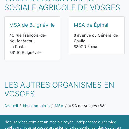
SOCIALE AGRICOLE DE VOSGES
MSA de Bulgnéville
MSA de Épinal
40 rue François-de-
8 avenue du Général de
Neufchâteau
Gaulle
La Poste
88000 Epinal
88140 Bulgnéville
LES AUTRES ORGANISMES EN
VOSGES
Vous êtes ici:
Accueil
Nos annuaires
MSA
MSA de Vosges (88)
Nos-services.com est un média citoyen, indépendant du service
public, qui vous propose gratuitement des contenus, des outils, un